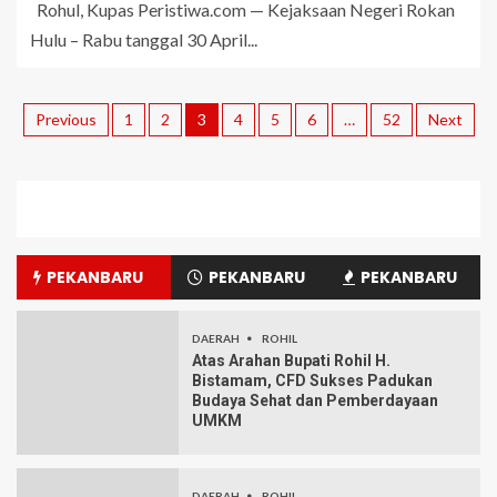
Rohul, Kupas Peristiwa.com — Kejaksaan Negeri Rokan
Hulu – Rabu tanggal 30 April...
Previous
1
2
3
4
5
6
…
52
Next
PEKANBARU
PEKANBARU
PEKANBARU
DAERAH
ROHIL
Atas Arahan Bupati Rohil H.
Bistamam, CFD Sukses Padukan
Budaya Sehat dan Pemberdayaan
UMKM
DAERAH
ROHIL