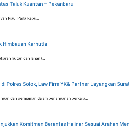
intas Taluk Kuantan – Pekanbaru
yah Riau. Pada Rabu...
k Himbauan Karhutla
ran hutan dan lahan (...
i Polres Solok, Law Firm YK& Partner Layangkan Sura
gan dan permainan dalam penanganan perkara...
unjukkan Komitmen Berantas Halinar Sesuai Arahan Men