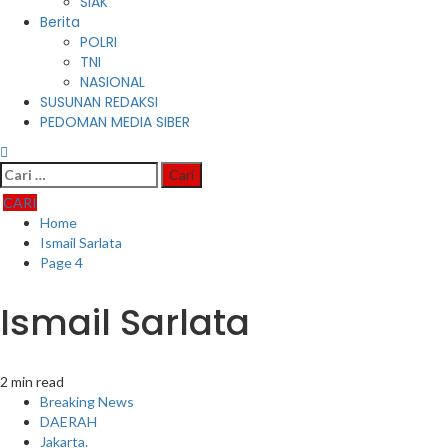
SIAK
Berita
POLRI
TNI
NASIONAL
SUSUNAN REDAKSI
PEDOMAN MEDIA SIBER
Cari
untuk:
CARI
Home
Ismail Sarlata
Page 4
Ismail Sarlata
2 min read
Breaking News
DAERAH
Jakarta.