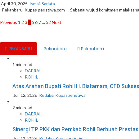
April 30, 2025
Ismail Sarlata
Pekanbaru, Kupas peristiwa.com – Sebagai wujud komitmen melaksanaka
Paginasi
Previous
1
2
3
4
5
6
7
…
52
Next
pos
PEKANBARU
Pekanbaru
Pekanbaru
1 min read
DAERAH
ROHIL
Atas Arahan Bupati Rohil H. Bistamam, CFD Suk
Juli 12, 2026
Redaksi Kupasperistiwa
2 min read
DAERAH
ROHIL
Sinergi TP PKK dan Pemkab Rohil Berbuah Prestas
Juli 11, 2026
Redaksi Kupasperistiwa