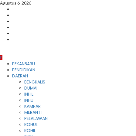
Skip
Agustus 6, 2026
to
Facebook
content
Instagram
Youtube
Twitter
LinkedIn
Pinterest
Primary
PEKANBARU
Menu
PENDIDIKAN
DAERAH
BENGKALIS
DUMAI
INHIL
INHU
KAMPAR
MERANTI
PELALAWAN
ROHUL
ROHIL