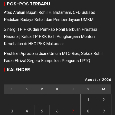
POS-POS TERBARU
Atas Arahan Bupati Rohil H. Bistamam, CFD Sukses
Padukan Budaya Sehat dan Pemberdayaan UMKM
Sinergi TP PKK dan Pemkab Rohil Berbuah Prestasi
Nasional, Ketua TP PKK Raih Penghargaan Menteri
Kesehatan di HKG PKK Makassar
Pastikan Apresiasi Juara Umum MTQ Riau, Sekda Rohil
Fauzi Efrizal Segera Kumpulkan Pengurus LPTQ
KALENDER
Agustus 2026
S
S
R
K
J
S
M
1
2
3
4
5
6
7
8
9