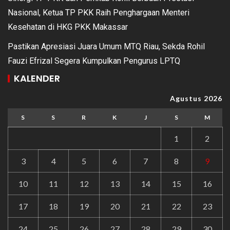
Nasional, Ketua TP PKK Raih Penghargaan Menteri
Kesehatan di HKG PKK Makassar
Pastikan Apresiasi Juara Umum MTQ Riau, Sekda Rohil
Fauzi Efrizal Segera Kumpulkan Pengurus LPTQ
KALENDER
Agustus 2026
S
S
R
K
J
S
M
1
2
3
4
5
6
7
8
9
10
11
12
13
14
15
16
17
18
19
20
21
22
23
24
25
26
27
28
29
30