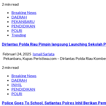
2 min read
Breaking News
DAERAH
PEKANBARU
PENDIDIKAN
POLRI
Trending
Dirlantas Polda Riau Pimpin langsung Launching Sekolah Pe
Februari 24, 2025
Ismail Sarlata
Pekanbaru, Kupas Peristiwa.com – Dirlantas Polda Riau Kombes 
2 min read
Breaking News
DAERAH
INHIL
PENDIDIKAN
POLRI
Police Goes To School, Satlantas Polres Inhil Berikan Pemb