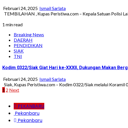
Februari 24, 2025
Ismail Sarlata
TEMBILAHAN , Kupas Peristiwa.com – Kepala Satuan Polisi Lalu Li
1 min read
Breaking News
DAERAH
PENDIDIKAN
SIAK
TNI
Kodim 0322/Siak Giat Hari ke-XXXII, Dukungan Makan Berg
Februari 24, 2025
Ismail Sarlata
Siak, Kupas Peristiwa.com – Kodim 0322/Siak melalui Koramil 
Paginasi
1
2
Next
pos
PEKANBARU
Pekanbaru
Pekanbaru