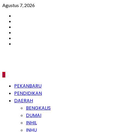
Skip
Agustus 7, 2026
to
Facebook
content
Instagram
Youtube
Twitter
LinkedIn
Pinterest
Primary
PEKANBARU
Menu
PENDIDIKAN
DAERAH
BENGKALIS
DUMAI
INHIL
INHU