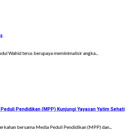
is
l Wahid terus berupaya meminimalisir angka...
Peduli Pendidikan (MPP) Kunjungi Yayasan Yatim Sehati
rkahan bersama Media Peduli Pendidikan (MPP) dan...