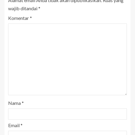
Alamat email Anda tidak akan dipublikasikan.
Ruas yang
wajib ditandai
*
Komentar
*
Nama
*
Email
*