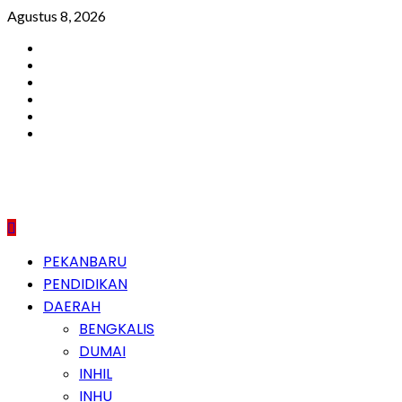
Skip
Agustus 8, 2026
to
Facebook
content
Instagram
Youtube
Twitter
LinkedIn
Pinterest
Primary
PEKANBARU
Menu
PENDIDIKAN
DAERAH
BENGKALIS
DUMAI
INHIL
INHU