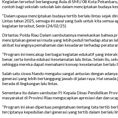
Kegiatan tersebut berlangsung Aula di SMU 08 Kota Pekanbaru, s
contoh bagi sekolah-sekolah lain dalam menciptakan budaya kese
“Dalam upaya menciptakan budaya tertib berlalu lintas sejak dini
Lintas tahun 2025, semoga ini awal yang baik untuk kita semua a
kegiatan tersebut, Senin (24/02/25)
Dirlantas Polda Riau Dalam sambutannya menekankan bahwa progr
menciptakan generasi muda yang lebih peduli terhadap aturan lalu
akibat kurangnya pemahaman dan kesadaran terhadap peraturan
“Program ini mencakup berbagai kegiatan edukatif yang interakti
benar, serta lomba edukasi keselamatan lalu lintas. Selain itu, s
sehingga mereka dapat memahami konsep keselamatan berlalu lin
Salah satu siswa Nando mengaku sangat antusias dengan adanya pr
generasi yang lebih bertanggung jawab di jalan raya. Hal sena
berada di lingkungan lalu lintas.
Sementara itu dalam sambutan PJ Kepala Dinas Pendidikan Provi
masyarakat di Provinsi Riau mengucapkan apresiasi dan dan ucapa
“Program ini akan diperluas pengetahuan tentang tata tertib ber
terciptanya kepedulian dari generasi yang tertib dalam berlalu li