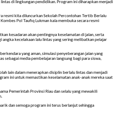
intas di lingkungan pendidikan. Program ini diharapkan menjadi
ra resmi kita diluncurkan Sekolah Percontohan Tertib Berlalu
 ujar Kombes Pol Taufiq Lukman kala membuka secara resmi
an kesadaran akan pentingnya keselamatan di jalan, serta
i angka kecelakaan lalu lintas yang sering melibatkan pelajar
ik berkendara yang aman, simulasi penyeberangan jalan yang
lintas sebagai media pembelajaran langsung bagi para siswa,
ah lain dalam menerapkan disiplin berlalu lintas dan menjadi
rogram ini untuk memastikan keselamatan anak-anak mereka saat
ama Pemerintah Provinsi Riau dan selalu yang mewakili
n.
narik dan semoga program ini terus berlanjut sehingga