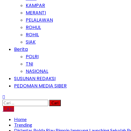
KAMPAR
MERANTI
PELALAWAN
ROHUL
ROHIL
SIAK
Berita
POLRI
TNI
NASIONAL
SUSUNAN REDAKSI
PEDOMAN MEDIA SIBER
Cari
untuk:
CARI
Home
Trending
Dirlantas Polda Riau Pimpin langsung Launching Sekolah Pe