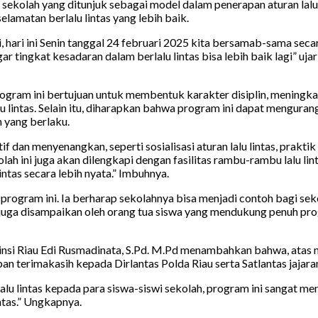
ekolah yang ditunjuk sebagai model dalam penerapan aturan lalu l
lamatan berlalu lintas yang lebih baik.
, hari ini Senin tanggal 24 februari 2025 kita bersamab-sama seca
gar tingkat kesadaran dalam berlalu lintas bisa lebih baik lagi”
am ini bertujuan untuk membentuk karakter disiplin, meningkatk
 lintas. Selain itu, diharapkan bahwa program ini dapat mengurang
 yang berlaku.
f dan menyenangkan, seperti sosialisasi aturan lalu lintas, prakt
ekolah ini juga akan dilengkapi dengan fasilitas rambu-rambu lalu 
tas secara lebih nyata.” Imbuhnya.
ogram ini. Ia berharap sekolahnya bisa menjadi contoh bagi sekol
da juga disampaikan oleh orang tua siswa yang mendukung penuh p
nsi Riau Edi Rusmadinata, S.Pd. M.Pd menambahkan bahwa, atas n
n terimakasih kepada Dirlantas Polda Riau serta Satlantas jajara
lalu lintas kepada para siswa-siswi sekolah, program ini sangat me
ntas.” Ungkapnya.