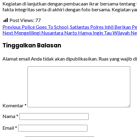
Kegiatan di lanjutkan dengan pembacaan ikrar bersama tentang tat
fakta integritas serta di akhiri dengan foto bersama. Kegiatan 
Post Views:
77
Continue
Previous
Police Goes To School, Satlantas Polres Inhil Berikan P
Next
Mengelilingi Nusantara Narto Hanya Ingin Tau Wilayah Ne
Reading
Tinggalkan Balasan
Alamat email Anda tidak akan dipublikasikan.
Ruas yang wajib d
Komentar
*
Nama
*
Email
*