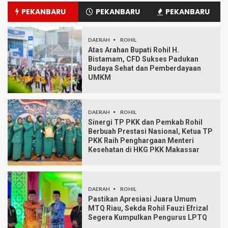
PEKANBARU
PEKANBARU
PEKANBARU
DAERAH
ROHIL
Atas Arahan Bupati Rohil H.
Bistamam, CFD Sukses Padukan
Budaya Sehat dan Pemberdayaan
UMKM
DAERAH
ROHIL
Sinergi TP PKK dan Pemkab Rohil
Berbuah Prestasi Nasional, Ketua TP
PKK Raih Penghargaan Menteri
Kesehatan di HKG PKK Makassar
DAERAH
ROHIL
Pastikan Apresiasi Juara Umum
MTQ Riau, Sekda Rohil Fauzi Efrizal
Segera Kumpulkan Pengurus LPTQ