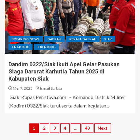
BREAKING NEWS
DAERAH
KEPALA DAERAH
SIAK
TNI-POLRI
TRENDING
Dandim 0322/Siak Ikuti Apel Gelar Pasukan
Siaga Darurat Karhutla Tahun 2025 di
Kabupaten Siak
Mei 7, 2025
Ismail Sarlata
Siak, Kupas Peristiwa.com – Komando Distrik Militer
(Kodim) 0322/Siak turut serta dalam kegiatan...
1
2
3
4
…
43
Next