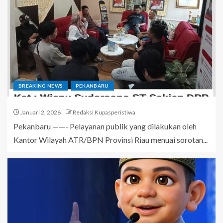
BREAKING NEWS
PEKANBARU
Januari 2, 2026
Redaksi Kupasperistiwa
Pekanbaru ——- Pelayanan publik yang dilakukan oleh
Kantor Wilayah ATR/BPN Provinsi Riau menuai sorotan...