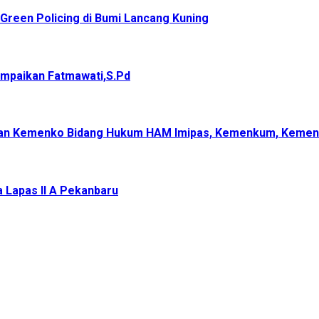
reen Policing di Bumi Lancang Kuning
ampaikan Fatmawati,S.Pd
ungan Kemenko Bidang Hukum HAM Imipas, Kemenkum, Keme
a Lapas II A Pekanbaru