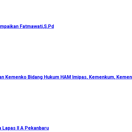
ampaikan Fatmawati,S.Pd
ungan Kemenko Bidang Hukum HAM Imipas, Kemenkum, Keme
a Lapas II A Pekanbaru