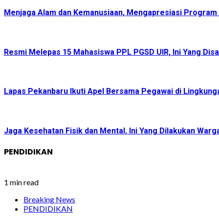
Menjaga Alam dan Kemanusiaan, Mengapresiasi Program G
Resmi Melepas 15 Mahasiswa PPL PGSD UIR, Ini Yang Dis
Lapas Pekanbaru Ikuti Apel Bersama Pegawai di Lingk
Jaga Kesehatan Fisik dan Mental, Ini Yang Dilakukan Warg
PENDIDIKAN
1 min read
Breaking News
PENDIDIKAN