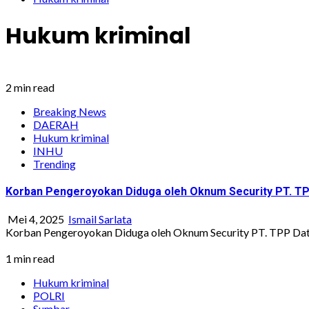
Hukum kriminal
2 min read
Breaking News
DAERAH
Hukum kriminal
INHU
Trending
Korban Pengeroyokan Diduga oleh Oknum Security PT. TPP
Mei 4, 2025
Ismail Sarlata
Korban Pengeroyokan Diduga oleh Oknum Security PT. TPP Datang
1 min read
Hukum kriminal
POLRI
Sumbar.