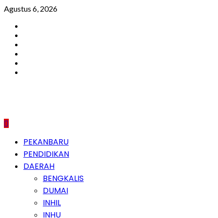
Skip
Agustus 6, 2026
to
Facebook
content
Instagram
Youtube
Twitter
LinkedIn
Pinterest
Primary
PEKANBARU
Menu
PENDIDIKAN
DAERAH
BENGKALIS
DUMAI
INHIL
INHU