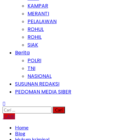
KAMPAR
MERANTI
PELALAWAN
ROHUL
ROHIL
SIAK
Berita
POLRI
TNI
NASIONAL
SUSUNAN REDAKSI
PEDOMAN MEDIA SIBER
Cari
untuk:
CARI
Home
Blog
Hukum kriminal