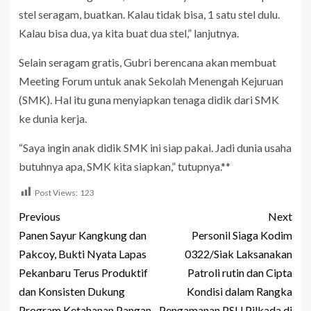
stel seragam, buatkan. Kalau tidak bisa, 1 satu stel dulu.
Kalau bisa dua, ya kita buat dua stel,” lanjutnya.
Selain seragam gratis, Gubri berencana akan membuat
Meeting Forum untuk anak Sekolah Menengah Kejuruan
(SMK). Hal itu guna menyiapkan tenaga didik dari SMK
ke dunia kerja.
“Saya ingin anak didik SMK ini siap pakai. Jadi dunia usaha
butuhnya apa, SMK kita siapkan,” tutupnya.**
Post Views:
123
Previous
Next
Panen Sayur Kangkung dan
Personil Siaga Kodim
Pakcoy, Bukti Nyata Lapas
0322/Siak Laksanakan
Pekanbaru Terus Produktif
Patroli rutin dan Cipta
dan Konsisten Dukung
Kondisi dalam Rangka
Program Ketahanan Pangan
Pengamanan PSU Pilkada di