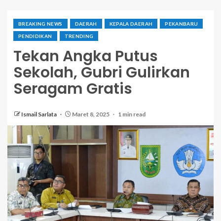
BREAKING NEWS
DAERAH
KEPALA DAERAH
PEKANBARU
PENDIDIKAN
TRENDING
Tekan Angka Putus
Sekolah, Gubri Gulirkan
Seragam Gratis
Ismail Sarlata
Maret 8, 2025
1 min read