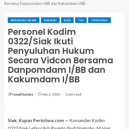
Bersama Danpomdam I/BB dan Kakumdam I/BB
BREAKING NEWS
DAERAH
SIAK
TNI
TRENDING
Personel Kodim
0322/Siak Ikuti
Penyuluhan Hukum
Secara Vidcon Bersama
Danpomdam I/BB dan
Kakumdam I/BB
Ismail Sarlata
Mei 2, 2025
1 min read
Siak, Kupas Peristiwa.com —
Komandan Kodim
0322/Siak Letkol Arh Riyanto Budi Nugroho, M.Han.,