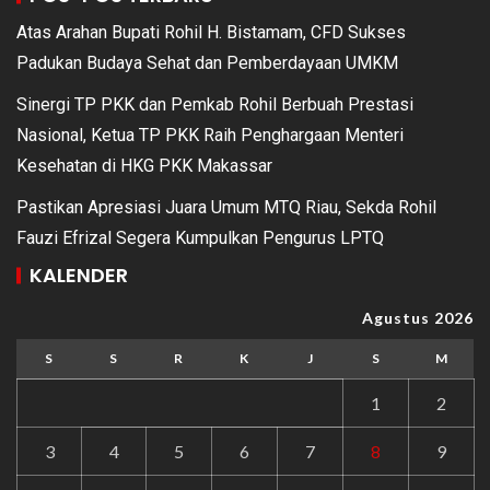
Atas Arahan Bupati Rohil H. Bistamam, CFD Sukses
Padukan Budaya Sehat dan Pemberdayaan UMKM
Sinergi TP PKK dan Pemkab Rohil Berbuah Prestasi
Nasional, Ketua TP PKK Raih Penghargaan Menteri
Kesehatan di HKG PKK Makassar
Pastikan Apresiasi Juara Umum MTQ Riau, Sekda Rohil
Fauzi Efrizal Segera Kumpulkan Pengurus LPTQ
KALENDER
Agustus 2026
S
S
R
K
J
S
M
1
2
3
4
5
6
7
8
9