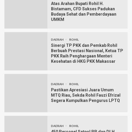
Atas Arahan Bupati Rohil H.
Bistamam, CFD Sukses Padukan
Budaya Sehat dan Pemberdayaan
UMKM
DAERAH
ROHIL
Sinergi TP PKK dan Pemkab Rohil
Berbuah Prestasi Nasional, Ketua TP
PKK Raih Penghargaan Menteri
Kesehatan di HKG PKK Makassar
DAERAH
ROHIL
Pastikan Apresiasi Juara Umum
MTQ Riau, Sekda Rohil Fauzi Efrizal
Segera Kumpulkan Pengurus LPTQ
DAERAH
ROHIL
450 Personel Satpol PP dan DLH