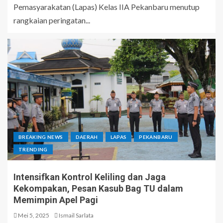
Pemasyarakatan (Lapas) Kelas IIA Pekanbaru menutup
rangkaian peringatan...
BREAKING NEWS
DAERAH
LAPAS
PEKANBARU
TRENDING
Intensifkan Kontrol Keliling dan Jaga
Kekompakan, Pesan Kasub Bag TU dalam
Memimpin Apel Pagi
Mei 5, 2025
Ismail Sarlata