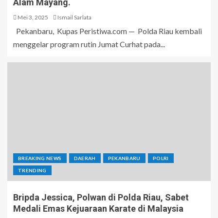
Alam Mayang.
Mei 3, 2025
Ismail Sarlata
Pekanbaru, Kupas Peristiwa.com — Polda Riau kembali
menggelar program rutin Jumat Curhat pada...
BREAKING NEWS
DAERAH
PEKANBARU
POLRI
TRENDING
Bripda Jessica, Polwan di Polda Riau, Sabet
Medali Emas Kejuaraan Karate di Malaysia