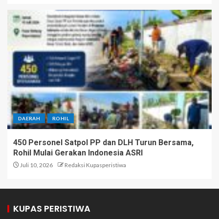
DAERAH
ROHIL
450 Personel Satpol PP dan DLH Turun Bersama,
Rohil Mulai Gerakan Indonesia ASRI
Juli 10, 2026
Redaksi Kupasperistiwa
KUPAS PERISTIWA