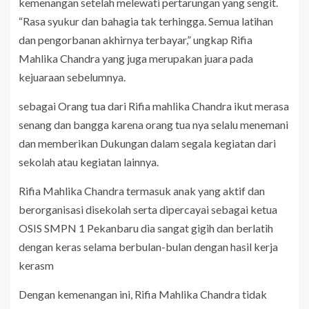
kemenangan setelah melewati pertarungan yang sengit.
“Rasa syukur dan bahagia tak terhingga. Semua latihan
dan pengorbanan akhirnya terbayar,” ungkap Rifia
Mahlika Chandra yang juga merupakan juara pada
kejuaraan sebelumnya.
sebagai Orang tua dari Rifia mahlika Chandra ikut merasa
senang dan bangga karena orang tua nya selalu menemani
dan memberikan Dukungan dalam segala kegiatan dari
sekolah atau kegiatan lainnya.
Rifia Mahlika Chandra termasuk anak yang aktif dan
berorganisasi disekolah serta dipercayai sebagai ketua
OSIS SMPN 1 Pekanbaru dia sangat gigih dan berlatih
dengan keras selama berbulan-bulan dengan hasil kerja
kerasm
Dengan kemenangan ini, Rifia Mahlika Chandra tidak