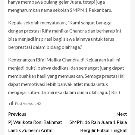
hanya membawa pulang gelar Juara, tetapi juga
mengharumkan nama sekolah SMPN 1 Pekanbaru.
Kepala sekolah menyatakan, “Kami sangat bangga
dengan prestasi Rifia mahlika Chandra dan berharap ini
bisa menjadi inspirasi bagi siswa lainnya untuk terus
berprestasi dalam bidang olahraga.”
Kemenangan Rifai Malika Chandra di Kejuaraan kali ini
menjadi bukti bahwa dedikasi dan semangat juang dapat
membuahkan hasil yang memuaskan. Semoga prestasi ini
dapat memotivasi lebih banyak atlet muda untuk
mengejar cita-cita mereka dalam dunia olahraga. ( Rls )
Post Views:
142
Previous
Next
Pj Walikota Roni Rakhmat
SMPN 16 Raih Juara 1 Piala
Lantik Zulhelmi Arifin
Bergilir Futsal Tingkat