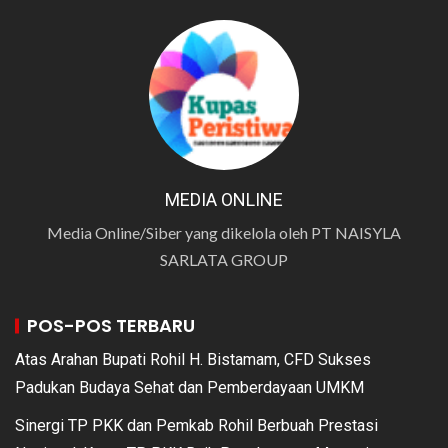
MEDIA ONLINE
Media Online/Siber yang dikelola oleh PT NAISYLA
SARLATA GROUP
POS-POS TERBARU
Atas Arahan Bupati Rohil H. Bistamam, CFD Sukses
Padukan Budaya Sehat dan Pemberdayaan UMKM
Sinergi TP PKK dan Pemkab Rohil Berbuah Prestasi