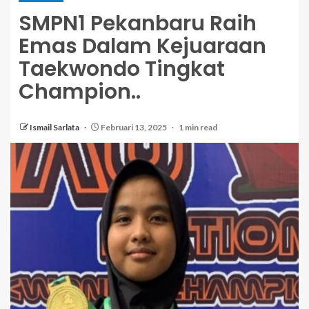
SMPN1 Pekanbaru Raih
Emas Dalam Kejuaraan
Taekwondo Tingkat
Champion..
Ismail Sarlata
Februari 13, 2025
1 min read