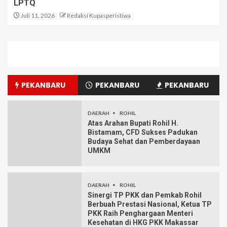
LPTQ
Juli 11, 2026
Redaksi Kupasperistiwa
PEKANBARU
PEKANBARU
PEKANBARU
DAERAH
ROHIL
Atas Arahan Bupati Rohil H.
Bistamam, CFD Sukses Padukan
Budaya Sehat dan Pemberdayaan
UMKM
DAERAH
ROHIL
Sinergi TP PKK dan Pemkab Rohil
Berbuah Prestasi Nasional, Ketua TP
PKK Raih Penghargaan Menteri
Kesehatan di HKG PKK Makassar