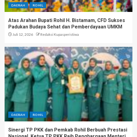
DAERAH
ROHIL
Atas Arahan Bupati Rohil H. Bistamam, CFD Sukses
Padukan Budaya Sehat dan Pemberdayaan UMKM
Juli 12, 2026
Redaksi Kupasperistiwa
DAERAH
ROHIL
Sinergi TP PKK dan Pemkab Rohil Berbuah Prestasi
Nasional, Ketua TP PKK Raih Penghargaan Menteri