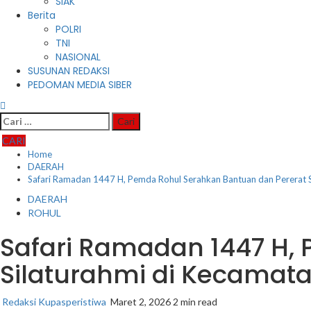
SIAK
Berita
POLRI
TNI
NASIONAL
SUSUNAN REDAKSI
PEDOMAN MEDIA SIBER
Cari
untuk:
CARI
Home
DAERAH
Safari Ramadan 1447 H, Pemda Rohul Serahkan Bantuan dan Pererat S
DAERAH
ROHUL
Safari Ramadan 1447 H,
Silaturahmi di Kecamat
Redaksi Kupasperistiwa
Maret 2, 2026
2 min read