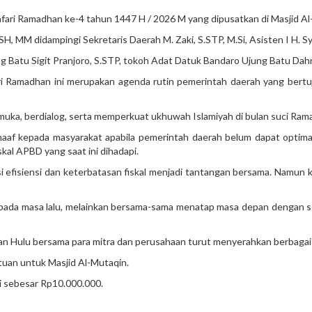
fari Ramadhan ke-4 tahun 1447 H / 2026 M yang dipusatkan di Masjid Al
SH, MM didampingi Sekretaris Daerah M. Zaki, S.STP, M.Si, Asisten I H. S
g Batu Sigit Pranjoro, S.STP, tokoh Adat Datuk Bandaro Ujung Batu Dah
 Ramadhan ini merupakan agenda rutin pemerintah daerah yang bertuju
muka, berdialog, serta memperkuat ukhuwah Islamiyah di bulan suci Rama
 kepada masyarakat apabila pemerintah daerah belum dapat optimal 
skal APBD yang saat ini dihadapi.
si efisiensi dan keterbatasan fiskal menjadi tantangan bersama. Namu
ak pada masa lalu, melainkan bersama-sama menatap masa depan denga
n Hulu bersama para mitra dan perusahaan turut menyerahkan berbagai 
tuan untuk Masjid Al-Mutaqin.
 sebesar Rp10.000.000.