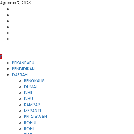
Skip
Agustus 7, 2026
to
Facebook
content
Instagram
Youtube
Twitter
LinkedIn
Pinterest
Primary
PEKANBARU
Menu
PENDIDIKAN
DAERAH
BENGKALIS
DUMAI
INHIL
INHU
KAMPAR
MERANTI
PELALAWAN
ROHUL
ROHIL