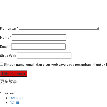
Komentar
*
Nama
*
Email
*
Situs Web
Simpan nama, email, dan situs web saya pada peramban ini untuk
更多故事
1 min read
DAERAH
ROHIL