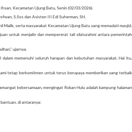
-Ihsan, Kecamatan Ujung Batu, Senin (02/03/2026).
yofwan, S.Sos dan Asisten III Edi Suherman, SH.
nil Malik, serta masyarakat Kecamatan Ujung Batu yang memadati masjid.
an untuk menjalin dan mempererat tali silaturahmi antara pemerintah
dhan,” ujarnya.
dalam memenuhi seluruh harapan dan kebutuhan masyarakat. Hal itu,
n kami tetap berkomitmen untuk terus berupaya memberikan yang terbaik
n semangat kebersamaan, mengingat Rokan Hulu adalah kampung halaman
bantuan, di antaranya: