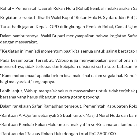
Rohul – Pemerintah Daerah Rokan Hulu (Rohul) kembali melaksanakan Sa
Kegiatan tersebut dihadiri Wakil Bupati Rokan Hulu H. Syafaruddin Poti, 
Turut hadir jajaran Kepala OPD di lingkungan Pemkab Rohul, Camat Ujun
Dalam sambutannya, Wakil Bupati menyampaikan bahwa kegiatan Safari
dengan masyarakat.
“Kegiatan ini menjadi momentum bagi kita semua untuk saling bertatap 
Pada kesempatan tersebut, Wabup juga menyampaikan permohonan maaf
menurutnya, tidak terlepas dari kebijakan efisiensi serta keterbatasan fi
“Kami mohon maaf apabila belum bisa maksimal dalam segala hal. Kondi
bagi masyarakat,” ungkapnya.
Lebih lanjut, Wabup mengajak seluruh masyarakat untuk tidak terjeb
bersama yang harus dibangun secara gotong royong.
Dalam rangkaian Safari Ramadhan tersebut, Pemerintah Kabupaten Roka
-Bantuan Al-Qur’an sebanyak 25 buah untuk Masjid Nurul Huda dan ban
-Bantuan Pemkab Rokan Hulu untuk anak yatim se-Kecamatan Tambusai
-Bantuan dari Baznas Rokan Hulu dengan total Rp27.500.000.