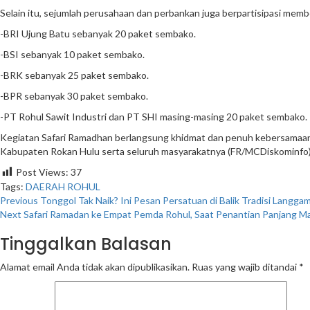
Selain itu, sejumlah perusahaan dan perbankan juga berpartisipasi mem
-BRI Ujung Batu sebanyak 20 paket sembako.
-BSI sebanyak 10 paket sembako.
-BRK sebanyak 25 paket sembako.
-BPR sebanyak 30 paket sembako.
-PT Rohul Sawit Industri dan PT SHI masing-masing 20 paket sembako.
Kegiatan Safari Ramadhan berlangsung khidmat dan penuh kebersamaan.
Kabupaten Rokan Hulu serta seluruh masyarakatnya (FR/MCDiskominfo)
Post Views:
37
Tags:
DAERAH
ROHUL
Continue
Previous
Tonggol Tak Naik? Ini Pesan Persatuan di Balik Tradisi Langga
Next
Safari Ramadan ke Empat Pemda Rohul, Saat Penantian Panjang Ma
Reading
Tinggalkan Balasan
Alamat email Anda tidak akan dipublikasikan.
Ruas yang wajib ditandai
*