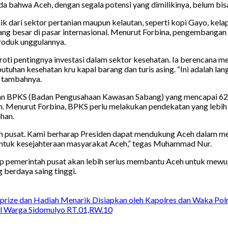
anda bahwa Aceh, dengan segala potensi yang dimilikinya, belum bi
k dari sektor pertanian maupun kelautan, seperti kopi Gayo, kelap
ang besar di pasar internasional. Menurut Forbina, pengembangan i
roduk unggulannya.
oti pentingnya investasi dalam sektor kesehatan. Ia berencana m
butuhan kesehatan kru kapal barang dan turis asing. “Ini adalah 
” tambahnya.
ran BPKS (Badan Pengusahaan Kawasan Sabang) yang mencapai 62
. Menurut Forbina, BPKS perlu melakukan pendekatan yang lebih
han.
ah pusat. Kami berharap Presiden dapat mendukung Aceh dalam me
untuk kesejahteraan masyarakat Aceh,” tegas Muhammad Nur.
p pemerintah pusat akan lebih serius membantu Aceh untuk mewuj
berdaya saing tinggi.
rprize dan Hadiah Menarik Disiapkan oleh Kapolres dan Waka Polre
al Warga Sidomulyo RT.01,RW.10