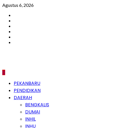
Skip
Agustus 6, 2026
to
Facebook
content
Instagram
Youtube
Twitter
LinkedIn
Pinterest
Primary
PEKANBARU
Menu
PENDIDIKAN
DAERAH
BENGKALIS
DUMAI
INHIL
INHU