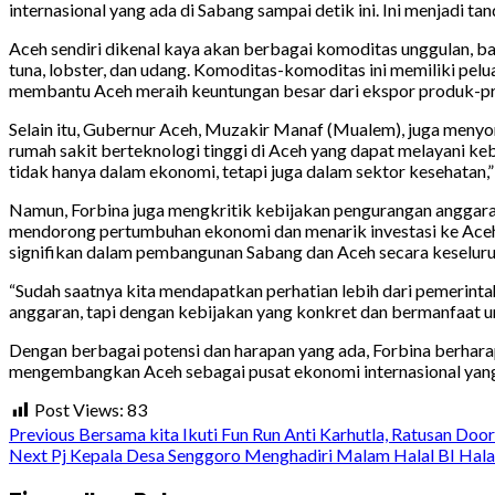
internasional yang ada di Sabang sampai detik ini. Ini menjadi t
Aceh sendiri dikenal kaya akan berbagai komoditas unggulan, bai
tuna, lobster, dan udang. Komoditas-komoditas ini memiliki pelu
membantu Aceh meraih keuntungan besar dari ekspor produk-p
Selain itu, Gubernur Aceh, Muzakir Manaf (Mualem), juga menyor
rumah sakit berteknologi tinggi di Aceh yang dapat melayani ke
tidak hanya dalam ekonomi, tetapi juga dalam sektor kesehatan,
Namun, Forbina juga mengkritik kebijakan pengurangan angga
mendorong pertumbuhan ekonomi dan menarik investasi ke Aceh
signifikan dalam pembangunan Sabang dan Aceh secara keseluru
“Sudah saatnya kita mendapatkan perhatian lebih dari pemerint
anggaran, tapi dengan kebijakan yang konkret dan bermanfaat 
Dengan berbagai potensi dan harapan yang ada, Forbina berhara
mengembangkan Aceh sebagai pusat ekonomi internasional yang 
Post Views:
83
Continue
Previous
Bersama kita Ikuti Fun Run Anti Karhutla, Ratusan Doo
Next
Pj Kepala Desa Senggoro Menghadiri Malam Halal BI Hal
Reading