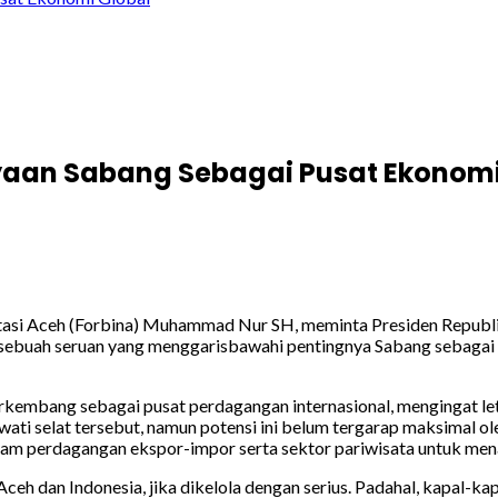
yaan Sabang Sebagai Pusat Ekonomi
stasi Aceh (Forbina) Muhammad Nur SH, meminta Presiden Repub
am sebuah seruan yang menggarisbawahi pentingnya Sabang sebaga
mbang sebagai pusat perdagangan internasional, mengingat letakn
lewati selat tersebut, namun potensi ini belum tergarap maksimal
am perdagangan ekspor-impor serta sektor pariwisata untuk menar
eh dan Indonesia, jika dikelola dengan serius. Padahal, kapal-k