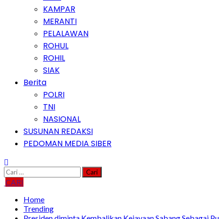
KAMPAR
MERANTI
PELALAWAN
ROHUL
ROHIL
SIAK
Berita
POLRI
TNI
NASIONAL
SUSUNAN REDAKSI
PEDOMAN MEDIA SIBER
Cari
untuk:
CARI
Home
Trending
Presiden diminta Kembalikan Kejayaan Sabang Sebagai P