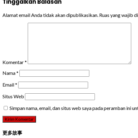
Tinggalkan Balasan
Alamat email Anda tidak akan dipublikasikan.
Ruas yang wajib d
Komentar
*
Nama
*
Email
*
Situs Web
Simpan nama, email, dan situs web saya pada peramban ini u
更多故事