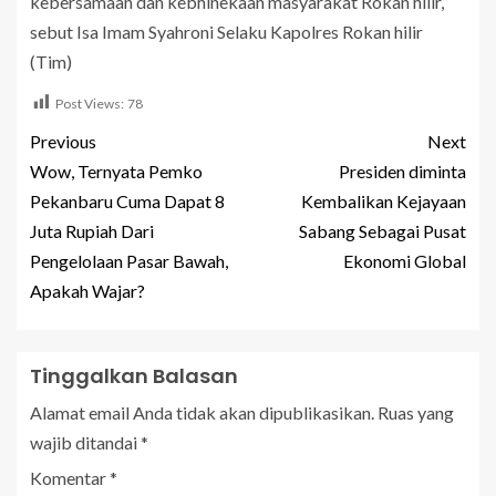
kebersamaan dan kebhinekaan masyarakat Rokan hilir,”
sebut Isa Imam Syahroni Selaku Kapolres Rokan hilir
(Tim)
Post Views:
78
Previous
Next
Wow, Ternyata Pemko
Presiden diminta
Pekanbaru Cuma Dapat 8
Kembalikan Kejayaan
Juta Rupiah Dari
Sabang Sebagai Pusat
Pengelolaan Pasar Bawah,
Ekonomi Global
Apakah Wajar?
Tinggalkan Balasan
Alamat email Anda tidak akan dipublikasikan.
Ruas yang
wajib ditandai
*
Komentar
*