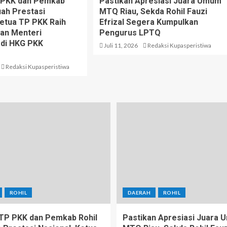
P PKK dan Pemkab
Pastikan Apresiasi Juara Umum
uah Prestasi
MTQ Riau, Sekda Rohil Fauzi
Ketua TP PKK Raih
Efrizal Segera Kumpulkan
an Menteri
Pengurus LPTQ
 di HKG PKK
Juli 11, 2026
Redaksi Kupasperistiwa
Redaksi Kupasperistiwa
ROHIL
DAERAH
ROHIL
 TP PKK dan Pemkab Rohil
Pastikan Apresiasi Juara