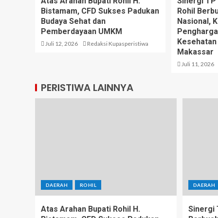
Atas Arahan Bupati Rohil H.
Sinergi T
Bistamam, CFD Sukses Padukan
Rohil Berb
Budaya Sehat dan
Nasional, 
Pemberdayaan UMKM
Pengharga
Kesehatan
Juli 12, 2026
Redaksi Kupasperistiwa
Makassar
Juli 11, 2026
PERISTIWA LAINNYA
DAERAH
ROHIL
DAERAH
Atas Arahan Bupati Rohil H.
Sinergi