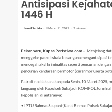
Antisipasi Kejah
1446 H
Ismail Sarlata
Maret 11, 2025
2 min read
Pekanbaru, Kupas Peristiwa.com –
Menjelang data
menggelar patroli skala besar guna mengantisipasi ti
mencegah aksi kriminalitas seperti pencurian dengan 
pencurian kendaraan bermotor (curanmor), serta pot
Patroli ini dilaksanakan pada Senin, 10 Maret 2025, 
langsung oleh Kapolsek Sukajadi, KOMPOL Jorminal Si
kepolisian, di antaranya:
• IPTU Rahmat Saupani (Kanit Binmas Polsek Sukajad