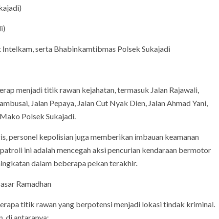
kajadi)
i)
nit Intelkam, serta Bhabinkamtibmas Polsek Sukajadi
kerap menjadi titik rawan kejahatan, termasuk Jalan Rajawali,
ambusai, Jalan Pepaya, Jalan Cut Nyak Dien, Jalan Ahmad Yani,
 Mako Polsek Sukajadi.
egis, personel kepolisian juga memberikan imbauan keamanan
patroli ini adalah mencegah aksi pencurian kendaraan bermotor
ingkatan dalam beberapa pekan terakhir.
 Pasar Ramadhan
apa titik rawan yang berpotensi menjadi lokasi tindak kriminal.
n, di antaranya: