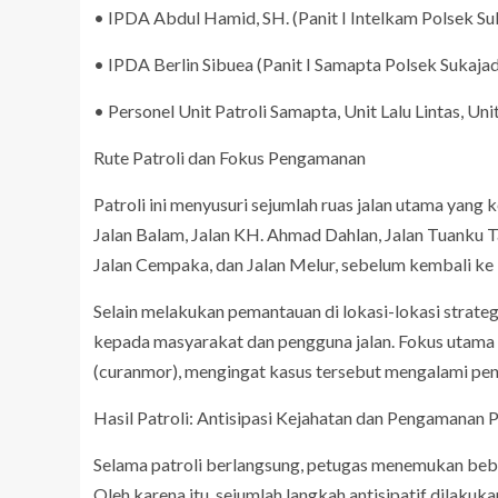
• IPDA Abdul Hamid, SH. (Panit I Intelkam Polsek Su
• IPDA Berlin Sibuea (Panit I Samapta Polsek Sukajad
• Personel Unit Patroli Samapta, Unit Lalu Lintas, U
Rute Patroli dan Fokus Pengamanan
Patroli ini menyusuri sejumlah ruas jalan utama yang 
Jalan Balam, Jalan KH. Ahmad Dahlan, Jalan Tuanku T
Jalan Cempaka, dan Jalan Melur, sebelum kembali ke
Selain melakukan pemantauan di lokasi-lokasi strat
kepada masyarakat dan pengguna jalan. Fokus utama 
(curanmor), mengingat kasus tersebut mengalami pen
Hasil Patroli: Antisipasi Kejahatan dan Pengamanan
Selama patroli berlangsung, petugas menemukan beber
Oleh karena itu, sejumlah langkah antisipatif dilakuka