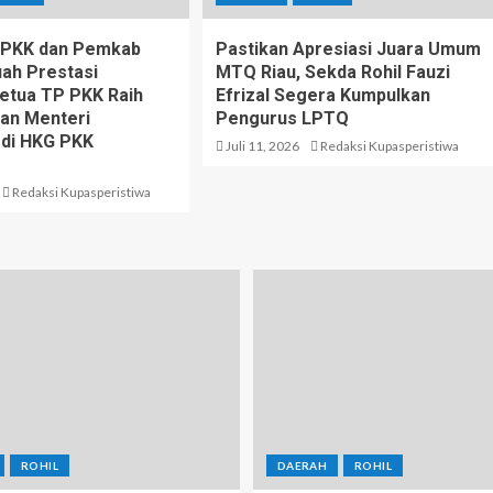
P PKK dan Pemkab
Pastikan Apresiasi Juara Umum
uah Prestasi
MTQ Riau, Sekda Rohil Fauzi
Ketua TP PKK Raih
Efrizal Segera Kumpulkan
an Menteri
Pengurus LPTQ
 di HKG PKK
Juli 11, 2026
Redaksi Kupasperistiwa
Redaksi Kupasperistiwa
ROHIL
DAERAH
ROHIL