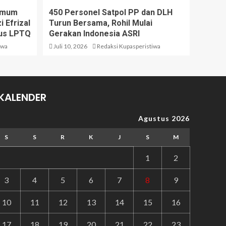
 Umum
450 Personel Satpol PP dan DLH
 Efrizal
Turun Bersama, Rohil Mulai
us LPTQ
Gerakan Indonesia ASRI
iwa
Juli 10, 2026
Redaksi Kupasperistiwa
KALENDER
Agustus 2026
S
S
R
K
J
S
M
1
2
3
4
5
6
7
8
9
10
11
12
13
14
15
16
17
18
19
20
21
22
23