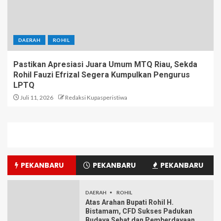
DAERAH
ROHIL
Pastikan Apresiasi Juara Umum MTQ Riau, Sekda
Rohil Fauzi Efrizal Segera Kumpulkan Pengurus
LPTQ
Juli 11, 2026
Redaksi Kupasperistiwa
PEKANBARU
PEKANBARU
PEKANBARU
DAERAH
ROHIL
Atas Arahan Bupati Rohil H.
Bistamam, CFD Sukses Padukan
Budaya Sehat dan Pemberdayaan