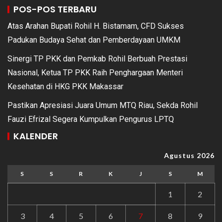
POS-POS TERBARU
Atas Arahan Bupati Rohil H. Bistamam, CFD Sukses
Padukan Budaya Sehat dan Pemberdayaan UMKM
Sinergi TP PKK dan Pemkab Rohil Berbuah Prestasi
Nasional, Ketua TP PKK Raih Penghargaan Menteri
Kesehatan di HKG PKK Makassar
Pastikan Apresiasi Juara Umum MTQ Riau, Sekda Rohil
Fauzi Efrizal Segera Kumpulkan Pengurus LPTQ
KALENDER
Agustus 2026
S
S
R
K
J
S
M
1
2
3
4
5
6
7
8
9