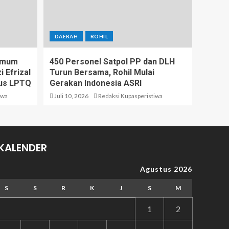
DAERAH
ROHIL
 Umum
450 Personel Satpol PP dan DLH
 Efrizal
Turun Bersama, Rohil Mulai
us LPTQ
Gerakan Indonesia ASRI
iwa
Juli 10, 2026
Redaksi Kupasperistiwa
KALENDER
Agustus 2026
S
S
R
K
J
S
M
1
2