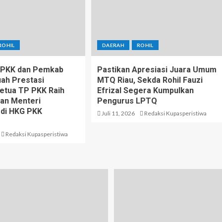
ROHIL
DAERAH
ROHIL
P PKK dan Pemkab
Pastikan Apresiasi Juara Umum
uah Prestasi
MTQ Riau, Sekda Rohil Fauzi
Ketua TP PKK Raih
Efrizal Segera Kumpulkan
an Menteri
Pengurus LPTQ
 di HKG PKK
Juli 11, 2026
Redaksi Kupasperistiwa
Redaksi Kupasperistiwa