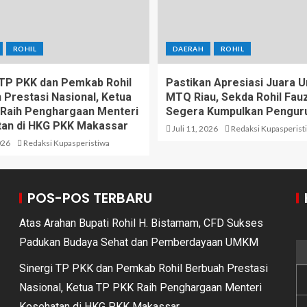
ROHIL
DAERAH
ROHIL
 TP PKK dan Pemkab Rohil
Pastikan Apresiasi Juara
 Prestasi Nasional, Ketua
MTQ Riau, Sekda Rohil Fauzi
Raih Penghargaan Menteri
Segera Kumpulkan Pengur
an di HKG PKK Makassar
Juli 11, 2026
Redaksi Kupasperist
026
Redaksi Kupasperistiwa
POS-POS TERBARU
Atas Arahan Bupati Rohil H. Bistamam, CFD Sukses
Padukan Budaya Sehat dan Pemberdayaan UMKM
Sinergi TP PKK dan Pemkab Rohil Berbuah Prestasi
Nasional, Ketua TP PKK Raih Penghargaan Menteri
Kesehatan di HKG PKK Makassar