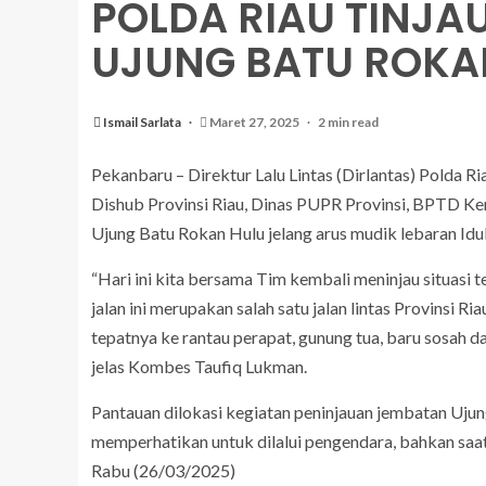
POLDA RIAU TINJA
UJUNG BATU ROKA
Ismail Sarlata
Maret 27, 2025
2 min read
Pekanbaru – Direktur Lalu Lintas (Dirlantas) Polda
Dishub Provinsi Riau, Dinas PUPR Provinsi, BPTD Keme
Ujung Batu Rokan Hulu jelang arus mudik lebaran Idul
“Hari ini kita bersama Tim kembali meninjau situasi 
jalan ini merupakan salah satu jalan lintas Provinsi
tepatnya ke rantau perapat, gunung tua, baru sosah d
jelas Kombes Taufiq Lukman.
Pantauan dilokasi kegiatan peninjauan jembatan Uju
memperhatikan untuk dilalui pengendara, bahkan saat
Rabu (26/03/2025)