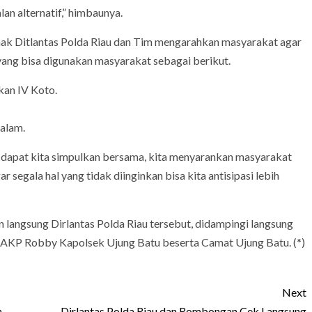
n alternatif,” himbaunya.
hak Ditlantas Polda Riau dan Tim mengarahkan masyarakat agar
f yang bisa digunakan masyarakat sebagai berikut.
kan IV Koto.
alam.
t, dapat kita simpulkan bersama, kita menyarankan masyarakat
 segala hal yang tidak diinginkan bisa kita antisipasi lebih
 langsung Dirlantas Polda Riau tersebut, didampingi langsung
an AKP Robby Kapolsek Ujung Batu beserta Camat Ujung Batu. (*)
Next
n
Dirlantas Polda Riau dan Rombongan Cek Langsung