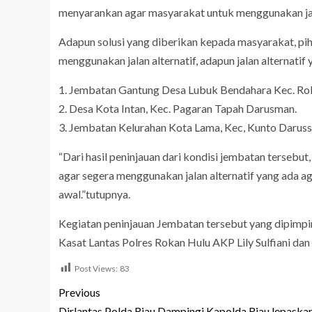
menyarankan agar masyarakat untuk menggunakan jala
Adapun solusi yang diberikan kepada masyarakat, pi
menggunakan jalan alternatif, adapun jalan alternati
1. Jembatan Gantung Desa Lubuk Bendahara Kec. Ro
2. Desa Kota Intan, Kec. Pagaran Tapah Darusman.
3. Jembatan Kelurahan Kota Lama, Kec, Kunto Daruss
“Dari hasil peninjauan dari kondisi jembatan tersebu
agar segera menggunakan jalan alternatif yang ada agar
awal.”tutupnya.
Kegiatan peninjauan Jembatan tersebut yang dipimpin
Kasat Lantas Polres Rokan Hulu AKP Lily Sulfiani d
Post Views:
83
Previous
Dirlantas Polda Riau Dampingi Kapolda Riau lepaska