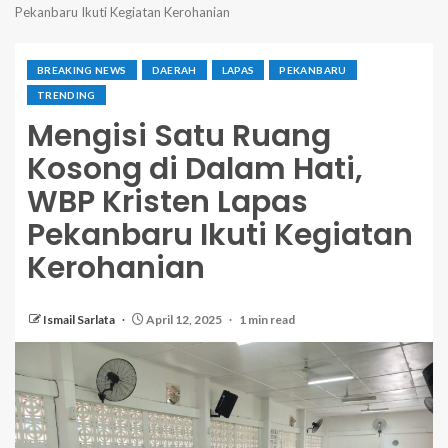
Pekanbaru Ikuti Kegiatan Kerohanian
BREAKING NEWS
DAERAH
LAPAS
PEKANBARU
TRENDING
Mengisi Satu Ruang
Kosong di Dalam Hati,
WBP Kristen Lapas
Pekanbaru Ikuti Kegiatan
Kerohanian
Ismail Sarlata
April 12, 2025
1 min read