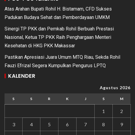
Atas Arahan Bupati Rohil H. Bistamam, CFD Sukses
Padukan Budaya Sehat dan Pemberdayaan UMKM
Sinergi TP PKK dan Pemkab Rohil Berbuah Prestasi
Nasional, Ketua TP PKK Raih Penghargaan Menteri
Kesehatan di HKG PKK Makassar
Pastikan Apresiasi Juara Umum MTQ Riau, Sekda Rohil
Fauzi Efrizal Segera Kumpulkan Pengurus LPTQ
KALENDER
Agustus 2026
S
S
R
K
J
S
M
1
2
3
4
5
6
7
8
9