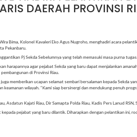
RIS DAERAH PROVINSI RI
ira Bima, Kolonel Kavaleri Eko Agus Nugroho, menghadiri acara pelanti
ota Pekanbaru.
menggantikan Pj Sekda Sebelumnya yang telah memasuki masa purna tugas
kan harapannya agar pejabat Sekda yang baru dapat menjalankan amana
 pembangunan di Provinsi Riau.
ga memberikan ucapan selamat sembari bersalaman kepada Sekda yang b
dan keamanan wilayah. “Kami siap bersinergi dan mendukung penuh prog
u, Asdatun Kajati Riau, Dir Samapta Polda Riau, Kadis Pers Lanud RSN, S
 kepada pejabat yang baru dilantik. Diharapkan dengan pelantikan ini, ro