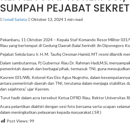
SUMPAH PEJABAT SEKRETA
Ismail Sarlata
Oktober 13, 2024
1 min read
Pekanbaru, 11 Oktober 2024 – Kepala Staf Komando Resor Militer 031/W
Riau yang bertempat di Gedung Daerah Balai Serindit Jln Diponegoro K
Pejabat Sekda baru Ir. H. M. Taufiq Oesman Hamid, MT resmi dilantik 
Dalam sambutannya, Pj Gubernur Riau Dr. Rahman Hadi,M.Si, menyampai
pemerintah daerah dan berbagai pihak, termasuk TNI, guna mewujudkan
Kasrem 031/WB, Kolonel Kav Eko Agus Nugroho, dalam kesempatannya ju
antara pemerintah daerah dan TNI, terutama dalam menjaga stabilitas 
dan sejahtera,” ujar Kasrem.
Turut hadir dalam acra tersebut Ketua DPRD Riau, Rektor Universitas Ria
Acara pelantikan diakhiri dengan sesi foto bersama serta ucapan selamat
dalam meningkatkan pelayanan kepada masyarakat.( SR )
Post Views:
99