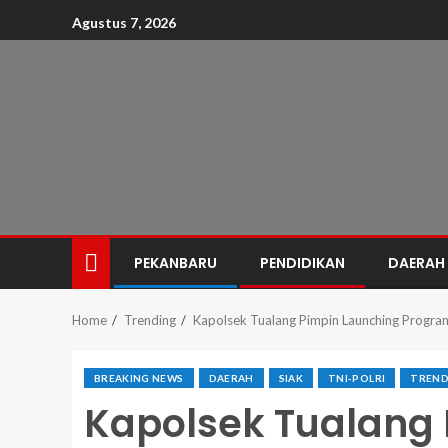
Agustus 7, 2026
PEKANBARU
PENDIDIKAN
DAERAH
Home
Trending
Kapolsek Tualang Pimpin Launching Progra
BREAKING NEWS
DAERAH
SIAK
TNI-POLRI
TREND
Kapolsek Tualang