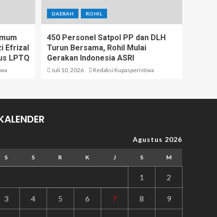
DAERAH
ROHIL
 Umum
450 Personel Satpol PP dan DLH
 Efrizal
Turun Bersama, Rohil Mulai
us LPTQ
Gerakan Indonesia ASRI
iwa
Juli 10, 2026
Redaksi Kupasperistiwa
KALENDER
Agustus 2026
S
S
R
K
J
S
M
1
2
3
4
5
6
7
8
9