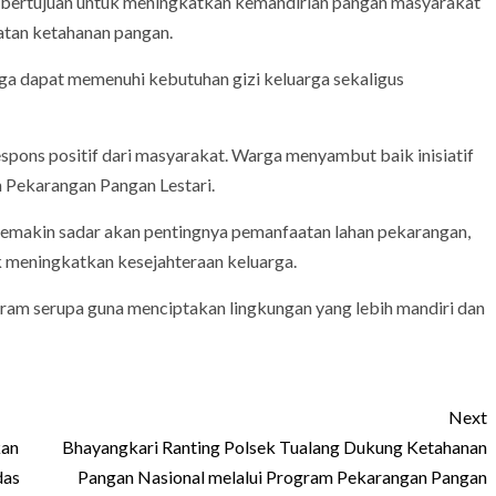
bertujuan untuk meningkatkan kemandirian pangan masyarakat
tan ketahanan pangan.
a dapat memenuhi kebutuhan gizi keluarga sekaligus
pons positif dari masyarakat. Warga menyambut baik inisiatif
m Pekarangan Pangan Lestari.
semakin sadar akan pentingnya pemanfaatan lahan pekarangan,
k meningkatkan kesejahteraan keluarga.
am serupa guna menciptakan lingkungan yang lebih mandiri dan
Next
kan
Bhayangkari Ranting Polsek Tualang Dukung Ketahanan
das
Pangan Nasional melalui Program Pekarangan Pangan