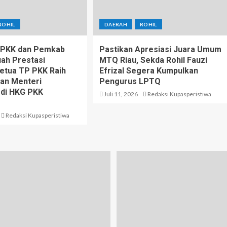
ROHIL
DAERAH
ROHIL
P PKK dan Pemkab
Pastikan Apresiasi Juara Umum
uah Prestasi
MTQ Riau, Sekda Rohil Fauzi
Ketua TP PKK Raih
Efrizal Segera Kumpulkan
an Menteri
Pengurus LPTQ
 di HKG PKK
Juli 11, 2026
Redaksi Kupasperistiwa
Redaksi Kupasperistiwa