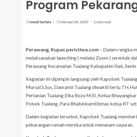
Program Pekarang
Ismail Sarlata
Februari 24, 2025
1 min read
Perawang, Kupas peristiwa.com
– Dalam rangka m
melaksanakan launching ( melalui Zoom ) serentak d
Perawang Kecamatan Tualang Kabupaten Siak, Senin 
Kegiatan ini dipimpin langsung oleh Kapolsek Tual
Mursal.S.Sos, Danramil Tualang diwakili Sertu TH.H
Pertanian Tualang Elka Roza M.SI, Ketua Bhayangkari 
Polsek Tualang, Para Bhabinkamtibmas ketua RT se
Dalam kegiatan tersebut, Kapolsek Tualang member
pekarangan rumah mereka untuk menanam sayuran.