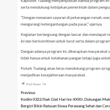
Kapolsek Tualang menyampaikan bahwa program ini 
serta mendukung kebijakan pemerintah dalam pengua
“Dengan menanam sayuran di pekarangan rumah, warg
mengurangi ketergantungan pada pasar,” ujarnya.
Kegiatan berlangsung dengan lancar dan mendapat res
ini dan berkomitmen untuk turut serta dalam progra
Dengan adanya program ini, diharapkan masyarakat 
tidak hanya untuk ketahanan pangan tetapi juga untu
Polsek Tualang akan terus mendukung program-progr
menjadikan kesejahteraan masyarakat.
Post Views:
74
Previous
Kodim 0322/Siak Giat Hari ke-XXXII, Dukungan Ma
Bergizi Bikin Ratusan Siswa Perawang Sehat dan Cer