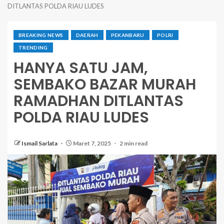
DITLANTAS POLDA RIAU LUDES
BREAKING NEWS
DAERAH
PEKANBARU
POLRI
TRENDING
HANYA SATU JAM,
SEMBAKO BAZAR MURAH
RAMADHAN DITLANTAS
POLDA RIAU LUDES
Ismail Sarlata
Maret 7, 2025
2 min read