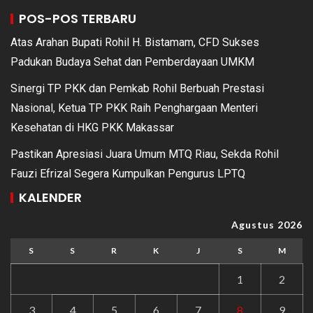
POS-POS TERBARU
Atas Arahan Bupati Rohil H. Bistamam, CFD Sukses
Padukan Budaya Sehat dan Pemberdayaan UMKM
Sinergi TP PKK dan Pemkab Rohil Berbuah Prestasi
Nasional, Ketua TP PKK Raih Penghargaan Menteri
Kesehatan di HKG PKK Makassar
Pastikan Apresiasi Juara Umum MTQ Riau, Sekda Rohil
Fauzi Efrizal Segera Kumpulkan Pengurus LPTQ
KALENDER
Agustus 2026
S
S
R
K
J
S
M
1
2
3
4
5
6
7
8
9