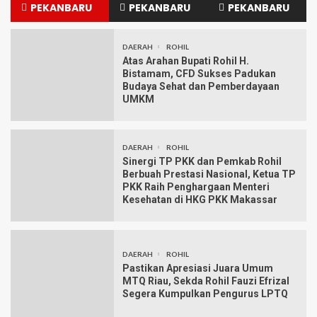
PEKANBARU
PEKANBARU
PEKANBARU
DAERAH
ROHIL
Atas Arahan Bupati Rohil H.
Bistamam, CFD Sukses Padukan
Budaya Sehat dan Pemberdayaan
UMKM
DAERAH
ROHIL
Sinergi TP PKK dan Pemkab Rohil
Berbuah Prestasi Nasional, Ketua TP
PKK Raih Penghargaan Menteri
Kesehatan di HKG PKK Makassar
DAERAH
ROHIL
Pastikan Apresiasi Juara Umum
MTQ Riau, Sekda Rohil Fauzi Efrizal
Segera Kumpulkan Pengurus LPTQ