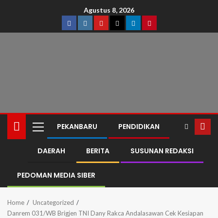
Agustus 8, 2026
PEKANBARU
PENDIDIKAN
DAERAH
BERITA
SUSUNAN REDAKSI
PEDOMAN MEDIA SIBER
Home
Uncategorized
Danrem 031/WB Brigjen TNI Dany Rakca Andalasawan Cek Kesiapan