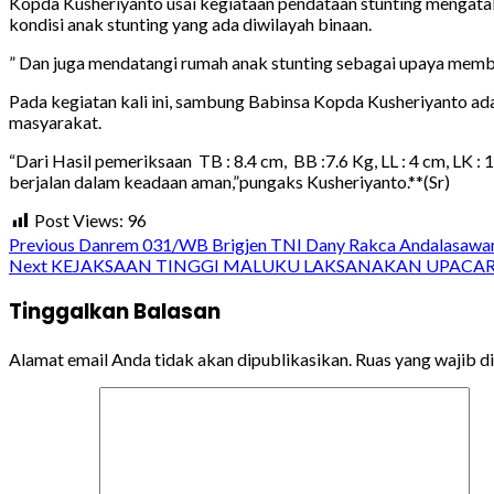
Kopda Kusheriyanto usai kegiataan pendataan stunting mengata
kondisi anak stunting yang ada diwilayah binaan.
” Dan juga mendatangi rumah anak stunting sebagai upaya membe
Pada kegiatan kali ini, sambung Babinsa Kopda Kusheriyanto a
masyarakat.
“Dari Hasil pemeriksaan TB : 8.4 cm, BB :7.6 Kg, LL : 4 cm, LK 
berjalan dalam keadaan aman,”pungaks Kusheriyanto.**(Sr)
Post Views:
96
Continue
Previous
Danrem 031/WB Brigjen TNI Dany Rakca Andalasawan
Next
KEJAKSAAN TINGGI MALUKU LAKSANAKAN UPACARA
Reading
Tinggalkan Balasan
Alamat email Anda tidak akan dipublikasikan.
Ruas yang wajib d