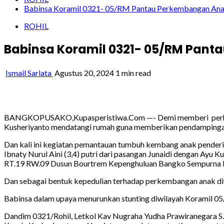
Babinsa Koramil 0321- 05/RM Pantau Perkembangan Anak
ROHIL
Babinsa Koramil 0321- 05/RM Pant
Ismail Sarlata
Agustus 20, 2024
1 min read
BANGKOPUSAKO,Kupasperistiwa.Com —- Demi memberi perhatian 
Kusheriyanto mendatangi rumah guna memberikan pendampinga
Dan kali ini kegiatan pemantauan tumbuh kembang anak penderi
Ibnaty Nurul Aini (3,4) putri dari pasangan Junaidi dengan Ayu K
RT.19 RW.09 Dusun Bourtrem Kepenghuluan Bangko Sempurna K
Dan sebagai bentuk kepedulian terhadap perkembangan anak diw
Babinsa dalam upaya menurunkan stunting diwilayah Koramil 0
Dandim 0321/Rohil, Letkol Kav Nugraha Yudha Prawiranegara S.