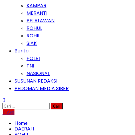
KAMPAR
MERANTI
PELALAWAN
ROHUL
ROHIL
SIAK
Berita
POLRI
TNI
NASIONAL
SUSUNAN REDAKSI
PEDOMAN MEDIA SIBER
Cari
untuk:
CARI
Home
DAERAH
ROHIL