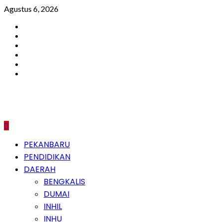
Skip
Agustus 6, 2026
to
Facebook
content
Instagram
Youtube
Twitter
LinkedIn
Pinterest
Primary
PEKANBARU
Menu
PENDIDIKAN
DAERAH
BENGKALIS
DUMAI
INHIL
INHU