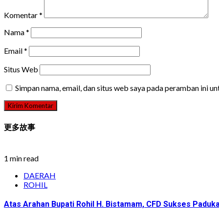
Komentar
*
Nama
*
Email
*
Situs Web
Simpan nama, email, dan situs web saya pada peramban ini u
更多故事
1 min read
DAERAH
ROHIL
Atas Arahan Bupati Rohil H. Bistamam, CFD Sukses Pad