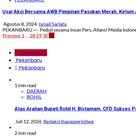
Usai Aksi Bersama AWB Pimpinan Pasukan Merah, Ketum
Agustus 8, 2024
Ismail Sarlata
PEKANBARU —- Peduli sesama Insan Pers, Aliansi Media Indonesi
Paginasi
Previous
1
…
28
29
30
31
pos
PEKANBARU
Pekanbaru
Pekanbaru
1 min read
DAERAH
ROHIL
Atas Arahan Bupati Rohil H. Bistamam, CFD Sukse
Juli 12, 2026
Redaksi Kupasperistiwa
2 min read