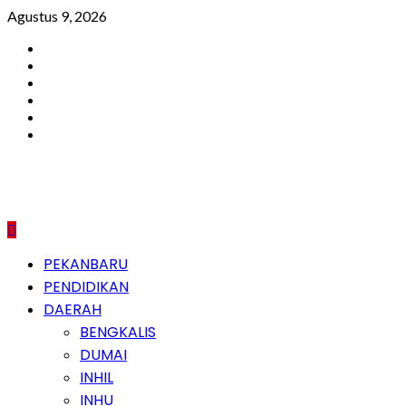
Skip
Agustus 9, 2026
to
Facebook
content
Instagram
Youtube
Twitter
LinkedIn
Pinterest
Primary
PEKANBARU
Menu
PENDIDIKAN
DAERAH
BENGKALIS
DUMAI
INHIL
INHU