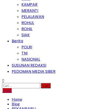
KAMPAR
MERANTI
PELALAWAN
ROHUL
ROHIL
SIAK
Berita
POLRI
TNI
NASIONAL
SUSUNAN REDAKSI
PEDOMAN MEDIA SIBER
Cari
untuk:
CARI
Home
Blog
PEKANBARU