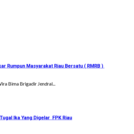
kar Rumpun Masyarakat Riau Bersatu ( RMRB )
a Bima Brigadir Jendral...
ugal Ika Yang Digelar FPK Riau