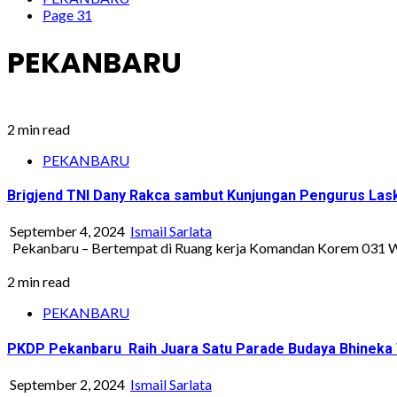
Page 31
PEKANBARU
2 min read
PEKANBARU
Brigjend TNI Dany Rakca sambut Kunjungan Pengurus Las
September 4, 2024
Ismail Sarlata
Pekanbaru – Bertempat di Ruang kerja Komandan Korem 031 Wir
2 min read
PEKANBARU
PKDP Pekanbaru Raih Juara Satu Parade Budaya Bhineka T
September 2, 2024
Ismail Sarlata