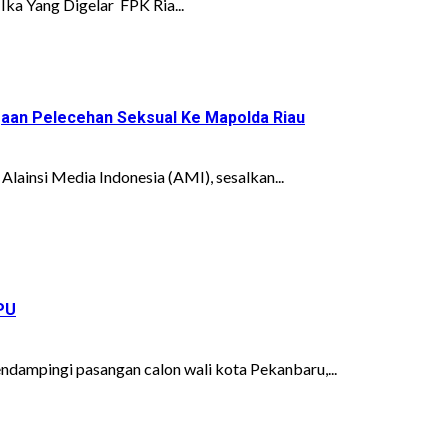
ka Yang Digelar FPK Ria...
ugaan Pelecehan Seksual Ke Mapolda Riau
ainsi Media Indonesia (AMI), sesalkan...
PU
ampingi pasangan calon wali kota Pekanbaru,...