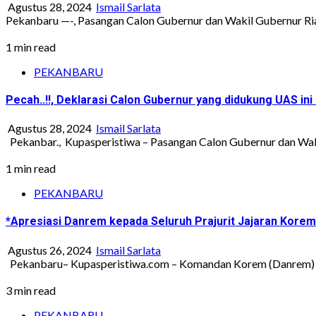
Agustus 28, 2024
Ismail Sarlata
Pekanbaru —-, Pasangan Calon Gubernur dan Wakil Gubernur Ria
1 min read
PEKANBARU
Pecah..!!, Deklarasi Calon Gubernur yang didukung UAS i
Agustus 28, 2024
Ismail Sarlata
Pekanbar., Kupasperistiwa – Pasangan Calon Gubernur dan Waki
1 min read
PEKANBARU
*Apresiasi Danrem kepada Seluruh Prajurit Jajaran Kore
Agustus 26, 2024
Ismail Sarlata
Pekanbaru– Kupasperistiwa.com – Komandan Korem (Danrem) 031
3 min read
PEKANBARU