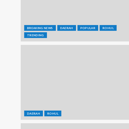
BREAKING NEWS
DAERAH
POPULAR
ROHUL
TRENDING
DAERAH
ROHUL