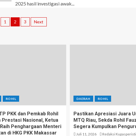
2025 hasil investigasi awak...
1
2
3
Next
ROHIL
DAERAH
ROHIL
 TP PKK dan Pemkab Rohil
Pastikan Apresiasi Juara
 Prestasi Nasional, Ketua
MTQ Riau, Sekda Rohil Fauzi
Raih Penghargaan Menteri
Segera Kumpulkan Pengur
an di HKG PKK Makassar
Juli 11, 2026
Redaksi Kupasperist