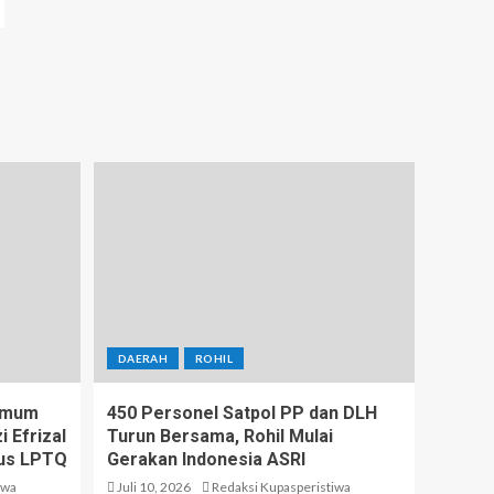
DAERAH
ROHIL
 Umum
450 Personel Satpol PP dan DLH
 Efrizal
Turun Bersama, Rohil Mulai
us LPTQ
Gerakan Indonesia ASRI
iwa
Juli 10, 2026
Redaksi Kupasperistiwa