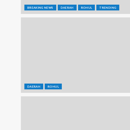
BREAKING NEWS
DAERAH
ROHUL
TRENDING
DAERAH
ROHUL