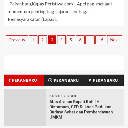
Pekanbaru,Kupas Peristiwa.com – Apel pagi menjadi
momentum penting bagi jajaran Lembaga
Pemasyarakatan (Lapas)...
Previous
1
2
3
4
5
6
…
46
Next
PEKANBARU
PEKANBARU
PEKANBARU
DAERAH
ROHIL
Atas Arahan Bupati Rohil H.
Bistamam, CFD Sukses Padukan
Budaya Sehat dan Pemberdayaan
UMKM