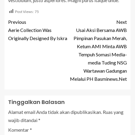
vestibulum, justo asperiores. Magni purus itaque unde.
Post Views:
75
Previous
Next
Aerie Collection Was
Usai Aksi Bersama AWB
Originally Designed By Iskra
Pimpinan Pasukan Merah,
Ketum AMI Minta AWB
Tempuh Somasi Media-
media Tuding NSG
Wartawan Gadungan
Melalui PH Basminews.Net
Tinggalkan Balasan
Alamat email Anda tidak akan dipublikasikan.
Ruas yang
wajib ditandai
*
Komentar
*