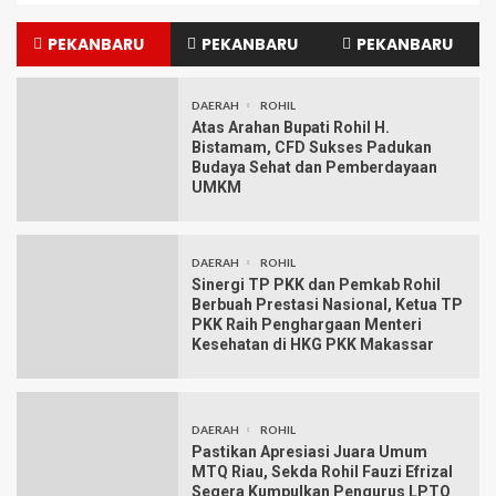
PEKANBARU
PEKANBARU
PEKANBARU
DAERAH
ROHIL
Atas Arahan Bupati Rohil H.
Bistamam, CFD Sukses Padukan
Budaya Sehat dan Pemberdayaan
UMKM
DAERAH
ROHIL
Sinergi TP PKK dan Pemkab Rohil
Berbuah Prestasi Nasional, Ketua TP
PKK Raih Penghargaan Menteri
Kesehatan di HKG PKK Makassar
DAERAH
ROHIL
Pastikan Apresiasi Juara Umum
MTQ Riau, Sekda Rohil Fauzi Efrizal
Segera Kumpulkan Pengurus LPTQ