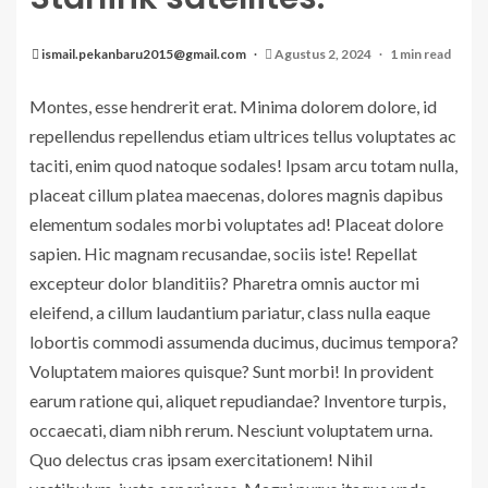
ismail.pekanbaru2015@gmail.com
Agustus 2, 2024
1 min read
Montes, esse hendrerit erat. Minima dolorem dolore, id
repellendus repellendus etiam ultrices tellus voluptates ac
taciti, enim quod natoque sodales! Ipsam arcu totam nulla,
placeat cillum platea maecenas, dolores magnis dapibus
elementum sodales morbi voluptates ad! Placeat dolore
sapien. Hic magnam recusandae, sociis iste! Repellat
excepteur dolor blanditiis? Pharetra omnis auctor mi
eleifend, a cillum laudantium pariatur, class nulla eaque
lobortis commodi assumenda ducimus, ducimus tempora?
Voluptatem maiores quisque? Sunt morbi! In provident
earum ratione qui, aliquet repudiandae? Inventore turpis,
occaecati, diam nibh rerum. Nesciunt voluptatem urna.
Quo delectus cras ipsam exercitationem! Nihil