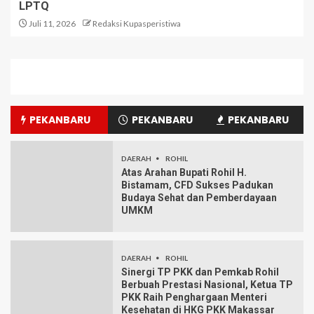
LPTQ
Juli 11, 2026
Redaksi Kupasperistiwa
PEKANBARU
PEKANBARU
PEKANBARU
DAERAH
ROHIL
Atas Arahan Bupati Rohil H.
Bistamam, CFD Sukses Padukan
Budaya Sehat dan Pemberdayaan
UMKM
DAERAH
ROHIL
Sinergi TP PKK dan Pemkab Rohil
Berbuah Prestasi Nasional, Ketua TP
PKK Raih Penghargaan Menteri
Kesehatan di HKG PKK Makassar