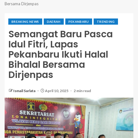
Bersama Dirjenpas
BREAKING NEWS
DAERAH
PEKANBARU
TRENDING
Semangat Baru Pasca
Idul Fitri, Lapas
Pekanbaru Ikuti Halal
Bihalal Bersama
Dirjenpas
Ismail Sarlata
April 10, 2025
2 min read