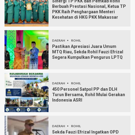
Sinergi TP PKK dan Pemkab Rohil
Berbuah Prestasi Nasional, Ketua TP
PKK Raih Penghargaan Menteri
Kesehatan di HKG PKK Makassar
DAERAH
ROHIL
Pastikan Apresiasi Juara Umum
MTQ Riau, Sekda Rohil Fauzi Efrizal
Segera Kumpulkan Pengurus LPTQ
DAERAH
ROHIL
450 Personel Satpol PP dan DLH
Turun Bersama, Rohil Mulai Gerakan
Indonesia ASRI
DAERAH
ROHIL
Sekda Fauzi Efrizal Ingatkan OPD