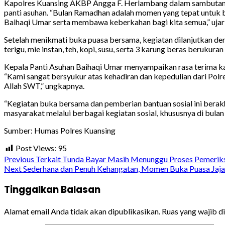
Kapolres Kuansing AKBP Angga F. Herlambang dalam sambutanny
panti asuhan. “Bulan Ramadhan adalah momen yang tepat untuk b
Baihaqi Umar serta membawa keberkahan bagi kita semua,” ujar
Setelah menikmati buka puasa bersama, kegiatan dilanjutkan den
terigu, mie instan, teh, kopi, susu, serta 3 karung beras berukuran
Kepala Panti Asuhan Baihaqi Umar menyampaikan rasa terima kas
“Kami sangat bersyukur atas kehadiran dan kepedulian dari Polre
Allah SWT,” ungkapnya.
“Kegiatan buka bersama dan pemberian bantuan sosial ini bera
masyarakat melalui berbagai kegiatan sosial, khususnya di bula
Sumber: Humas Polres Kuansing
Post Views:
95
Continue
Previous
Terkait Tunda Bayar Masih Menunggu Proses Pemeriksa
Next
Sederhana dan Penuh Kehangatan, Momen Buka Puasa Jaj
Reading
Tinggalkan Balasan
Alamat email Anda tidak akan dipublikasikan.
Ruas yang wajib d