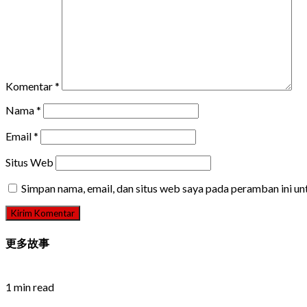
Komentar
*
Nama
*
Email
*
Situs Web
Simpan nama, email, dan situs web saya pada peramban ini u
更多故事
1 min read