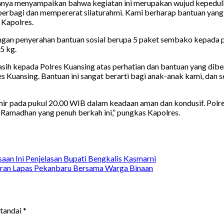
a menyampaikan bahwa kegiatan ini merupakan wujud kepedulian
erbagi dan mempererat silaturahmi. Kami berharap bantuan yang 
 Kapolres.
gan penyerahan bantuan sosial berupa 5 paket sembako kepada piha
 5 kg.
ih kepada Polres Kuansing atas perhatian dan bantuan yang dibe
s Kuansing. Bantuan ini sangat berarti bagi anak-anak kami, dan 
khir pada pukul 20.00 WIB dalam keadaan aman dan kondusif. Pol
n Ramadhan yang penuh berkah ini,” pungkas Kapolres.
an Ini Penjelasan Bupati Bengkalis Kasmarni
aran Lapas Pekanbaru Bersama Warga Binaan
itandai
*