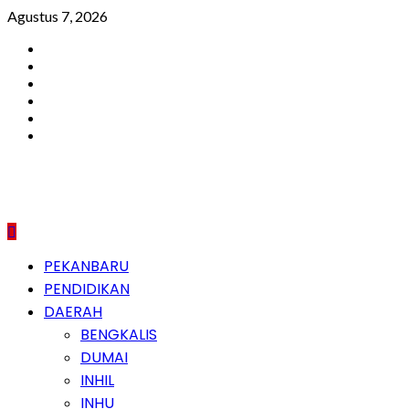
Skip
Agustus 7, 2026
to
Facebook
content
Instagram
Youtube
Twitter
LinkedIn
Pinterest
Primary
PEKANBARU
Menu
PENDIDIKAN
DAERAH
BENGKALIS
DUMAI
INHIL
INHU