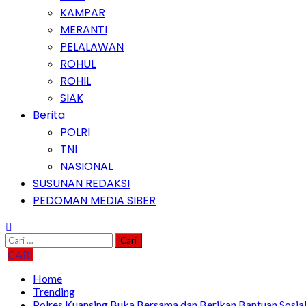
KAMPAR
MERANTI
PELALAWAN
ROHUL
ROHIL
SIAK
Berita
POLRI
TNI
NASIONAL
SUSUNAN REDAKSI
PEDOMAN MEDIA SIBER
Cari
untuk:
CARI
Home
Trending
Polres Kuansing Buka Bersama dan Berikan Bantuan Sosia