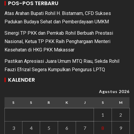
POS-POS TERBARU
Atas Arahan Bupati Rohil H. Bistamam, CFD Sukses
Padukan Budaya Sehat dan Pemberdayaan UMKM
Sinergi TP PKK dan Pemkab Rohil Berbuah Prestasi
Nasional, Ketua TP PKK Raih Penghargaan Menteri
Kesehatan di HKG PKK Makassar
Pastikan Apresiasi Juara Umum MTQ Riau, Sekda Rohil
Fauzi Efrizal Segera Kumpulkan Pengurus LPTQ
KALENDER
Agustus 2026
S
S
R
K
J
S
M
1
2
3
4
5
6
7
8
9