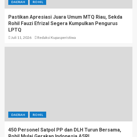
DAERAH
ROHIL
Pastikan Apresiasi Juara Umum MTQ Riau, Sekda
Rohil Fauzi Efrizal Segera Kumpulkan Pengurus
LPTQ
Juli 11, 2026
Redaksi Kupasperistiwa
DAERAH
ROHIL
450 Personel Satpol PP dan DLH Turun Bersama,
Rohil Mulai Gerakan Indonesia ASRI