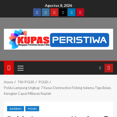
Agustus 8, 2026
Home
TNI-POLRI
POLRI
Polda Lampung Ungkap 7 Kasus Destructive Fishing Selama Tiga Bulan,
Kerugian Capai Miliaran Rupiah
DAERAH
POLRI