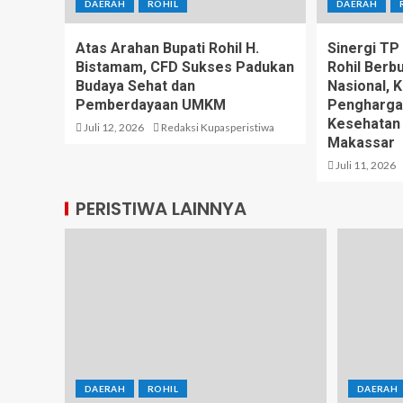
DAERAH
ROHIL
DAERAH
Atas Arahan Bupati Rohil H.
Sinergi T
Bistamam, CFD Sukses Padukan
Rohil Berb
Budaya Sehat dan
Nasional, 
Pemberdayaan UMKM
Pengharga
Kesehatan
Juli 12, 2026
Redaksi Kupasperistiwa
Makassar
Juli 11, 2026
PERISTIWA LAINNYA
DAERAH
ROHIL
DAERAH