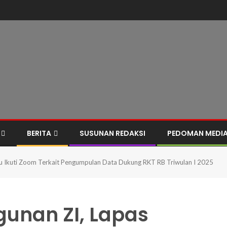
BERITA
SUSUNAN REDAKSI
PEDOMAN MEDIA
u Ikuti Zoom Terkait Pengumpulan Data Dukung RKT RB Triwulan I 2025
unan ZI, Lapas