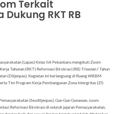
oom Terkait
 Dukung RKT RB
yarakatan (Lapas) Kelas IIA Pekanbaru mengikuti Zoom
erja Tahunan (RKT) Reformasi Birokrasi (RB) Triwulan I Tahun
tan (Ditjenpas). Kegiatan ini berlangsung di Ruang WBBM
 serta Tim Program Kerja Pembangunan Zona Intergritas (ZI)
l Pemasyarakatan (Sesditjenpas), Gun Gun Gunawan, zoom
tasi Reformasi Birokrasi di seluruh jajaran Pemasyarakatan,
 dengan baik dan sesuai dengan target yang telah ditetapkan.