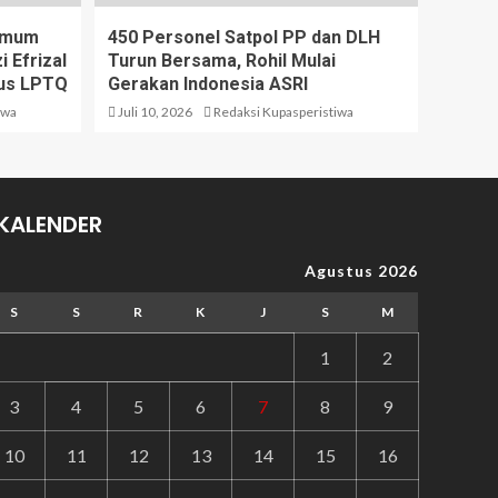
 Umum
450 Personel Satpol PP dan DLH
 Efrizal
Turun Bersama, Rohil Mulai
us LPTQ
Gerakan Indonesia ASRI
iwa
Juli 10, 2026
Redaksi Kupasperistiwa
KALENDER
Agustus 2026
S
S
R
K
J
S
M
1
2
3
4
5
6
7
8
9
10
11
12
13
14
15
16