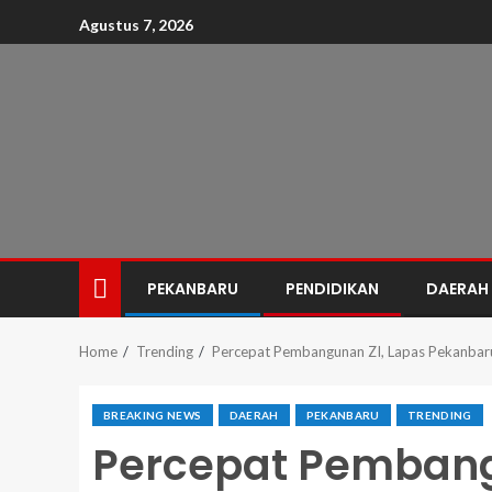
Agustus 7, 2026
PEKANBARU
PENDIDIKAN
DAERAH
Home
Trending
Percepat Pembangunan ZI, Lapas Pekanbar
BREAKING NEWS
DAERAH
PEKANBARU
TRENDING
Percepat Pembang