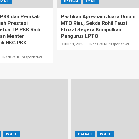
ROHIL
DAERAH
ROHIL
P PKK dan Pemkab
Pastikan Apresiasi Juara Umum
uah Prestasi
MTQ Riau, Sekda Rohil Fauzi
Ketua TP PKK Raih
Efrizal Segera Kumpulkan
an Menteri
Pengurus LPTQ
 di HKG PKK
Juli 11, 2026
Redaksi Kupasperistiwa
Redaksi Kupasperistiwa
ROHIL
DAERAH
ROHIL