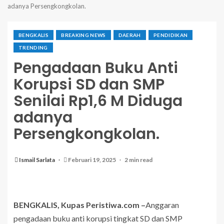
adanya Persengkongkolan.
BENGKALIS
BREAKING NEWS
DAERAH
PENDIDIKAN
TRENDING
Pengadaan Buku Anti
Korupsi SD dan SMP
Senilai Rp1,6 M Diduga
adanya
Persengkongkolan.
Ismail Sarlata
Februari 19, 2025
2 min read
BENGKALIS, Kupas Peristiwa.com –
Anggaran
pengadaan buku anti korupsi tingkat SD dan SMP