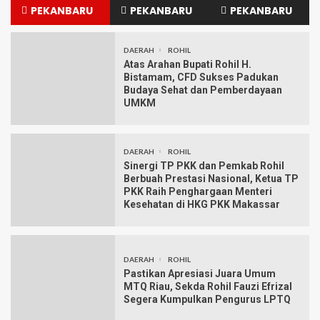
PEKANBARU
PEKANBARU
PEKANBARU
DAERAH
ROHIL
Atas Arahan Bupati Rohil H.
Bistamam, CFD Sukses Padukan
Budaya Sehat dan Pemberdayaan
UMKM
DAERAH
ROHIL
Sinergi TP PKK dan Pemkab Rohil
Berbuah Prestasi Nasional, Ketua TP
PKK Raih Penghargaan Menteri
Kesehatan di HKG PKK Makassar
DAERAH
ROHIL
Pastikan Apresiasi Juara Umum
MTQ Riau, Sekda Rohil Fauzi Efrizal
Segera Kumpulkan Pengurus LPTQ