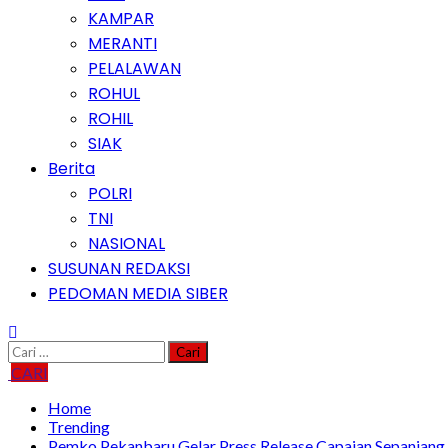
KAMPAR
MERANTI
PELALAWAN
ROHUL
ROHIL
SIAK
Berita
POLRI
TNI
NASIONAL
SUSUNAN REDAKSI
PEDOMAN MEDIA SIBER
Cari
untuk:
CARI
Home
Trending
Pemko Pekanbaru Gelar Press Release Capaian Sepanjang