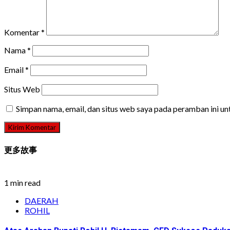
Komentar
*
Nama
*
Email
*
Situs Web
Simpan nama, email, dan situs web saya pada peramban ini u
更多故事
1 min read
DAERAH
ROHIL