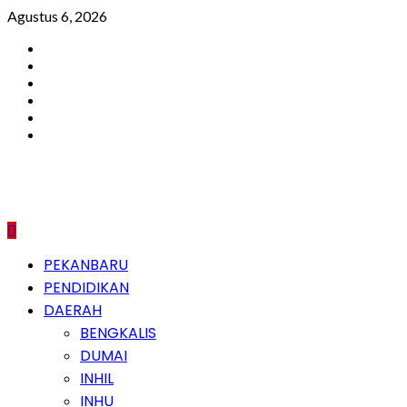
Skip
Agustus 6, 2026
to
Facebook
content
Instagram
Youtube
Twitter
LinkedIn
Pinterest
Primary
PEKANBARU
Menu
PENDIDIKAN
DAERAH
BENGKALIS
DUMAI
INHIL
INHU