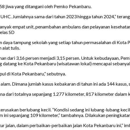
58 jiwa yang ditangani oleh Pemko Pekanbaru.
HC. Jumlahnya sama dari tahun 2023 hingga tahun 2024,” terang
anyak empat unit, penambahan ambulans dan pelayanan kesehatan.
elas SD
an daya tampung sekolah yang setiap tahun permasalahan di Kota
alat tulis.
unan dari 3,16 persen menjadi 3,15 persen. Untuk kebudayaan, Pe
ang datang ke Kota Pekanbaru (wisatawan lokal) mencapai sebany
ul di Kota Pekanbaru,” sebutnya.
am. Dimana jumlah kasus kebakaran di tahun ini ada 144 kasus,
na dari totalnya sepanjang 1.277 kilometer, 817 kilometer dalam k
rusakan berlubang kecil. “Kondisi sedang ini lubang-lubang kecil.
m ini sepanjang 109 kilometer,” tambahnya. Dilakukan peningkatan 
ur jalan, dalam perbaikan-perbaikan jalan Kota Pekanbaru ini,” i