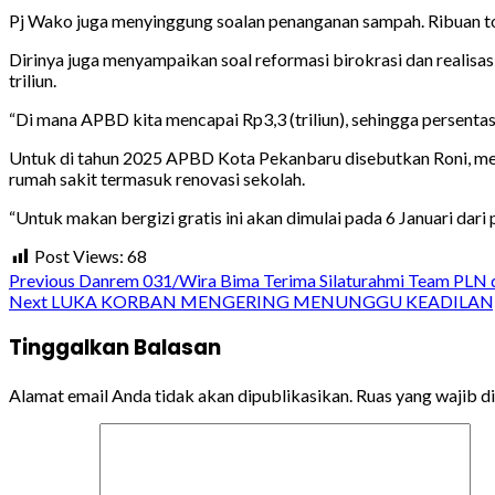
Pj Wako juga menyinggung soalan penanganan sampah. Ribuan t
Dirinya juga menyampaikan soal reformasi birokrasi dan reali
triliun.
“Di mana APBD kita mencapai Rp3,3 (triliun), sehingga persentase
Untuk di tahun 2025 APBD Kota Pekanbaru disebutkan Roni, men
rumah sakit termasuk renovasi sekolah.
“Untuk makan bergizi gratis ini akan dimulai pada 6 Januari dari
Post Views:
68
Continue
Previous
Danrem 031/Wira Bima Terima Silaturahmi Team PLN
Next
LUKA KORBAN MENGERING MENUNGGU KEADILAN, 
Reading
Tinggalkan Balasan
Alamat email Anda tidak akan dipublikasikan.
Ruas yang wajib d