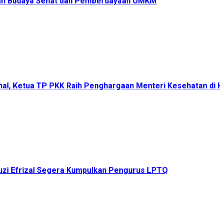
ukan Budaya Sehat dan Pemberdayaan UMKM
onal, Ketua TP PKK Raih Penghargaan Menteri Kesehatan d
uzi Efrizal Segera Kumpulkan Pengurus LPTQ