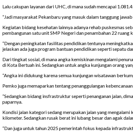
Lalu cakupan layanan dari UHC, di mana sudah mencapai 1.081.4
“Jadi masyarakat Pekanbaru yang masuk dalam tanggung jawab U
Kegiatan bidang kesehatan lainnya adanya rehab puskesmas seb
pembangunan satu unit SMP Negeri dan penambahan 22 ruang k
“Dengan peningkatan fasilitas pendidikan tentunya meningkatk
jelaskan ada juga program bantuan pendidikan seperti sepatu dan 
Dari tingkat sosial, di mana angka kemiskinan mengalami penur
di Kota Bertuah ini. Sedangkan untuk angka kunjungan orang y
“Angka ini didukung karena semua kunjungan wisatawan berkump
Pemko juga memaparkan tentang penanggulangan kebencanaan al
“Sedangkan bidang insfrastruktur seperti penanganan jalan, dima
paparnya.
Kondisi jalan kategori sedang merupakan jalan yang mengalami ke
kilometer. Sedangkan rusak berat ini lubang besar dan agak dala
“Dan juga untuk tahun 2025 pemerintah fokus kepada infrastrukt