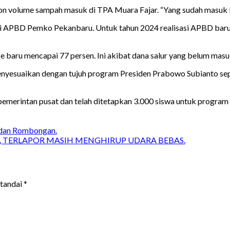
on volume sampah masuk di TPA Muara Fajar. “Yang sudah masuk 
sasi APBD Pemko Pekanbaru. Untuk tahun 2024 realisasi APBD bar
 baru mencapai 77 persen. Ini akibat dana salur yang belum masuk sa
yesuaikan dengan tujuh program Presiden Prabowo Subianto sepe
 pemerintan pusat dan telah ditetapkan 3.000 siswa untuk program 
 dan Rombongan.
TERLAPOR MASIH MENGHIRUP UDARA BEBAS.
itandai
*