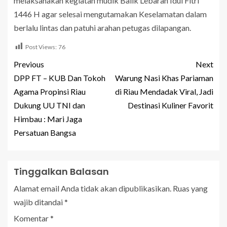
melaksanakan kegiatan mudik Balik Lebaran Idul Fitri
1446 H agar selesai mengutamakan Keselamatan dalam
berlalu lintas dan patuhi arahan petugas dilapangan.
Post Views:
76
Previous
Next
DPP FT – KUB Dan Tokoh
Warung Nasi Khas Pariaman
Agama Propinsi Riau
di Riau Mendadak Viral, Jadi
Dukung UU TNI dan
Destinasi Kuliner Favorit
Himbau : Mari Jaga
Persatuan Bangsa
Tinggalkan Balasan
Alamat email Anda tidak akan dipublikasikan.
Ruas yang
wajib ditandai
*
Komentar
*