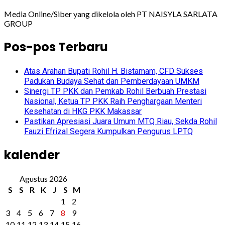
Media Online/Siber yang dikelola oleh PT NAISYLA SARLATA
GROUP
Pos-pos Terbaru
Atas Arahan Bupati Rohil H. Bistamam, CFD Sukses
Padukan Budaya Sehat dan Pemberdayaan UMKM
Sinergi TP PKK dan Pemkab Rohil Berbuah Prestasi
Nasional, Ketua TP PKK Raih Penghargaan Menteri
Kesehatan di HKG PKK Makassar
Pastikan Apresiasi Juara Umum MTQ Riau, Sekda Rohil
Fauzi Efrizal Segera Kumpulkan Pengurus LPTQ
kalender
Agustus 2026
S
S
R
K
J
S
M
1
2
3
4
5
6
7
8
9
10
11
12
13
14
15
16