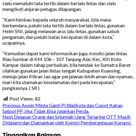
slalu mematuhi tata tertib dalam berlalu lintas dan slalu
mengikuti anjuran petugas dilapangan.
“Kami himbau kepada seluruh masyarakat, bila mana
berkendara, patuhi tata tertib dalam berlalu lintas, gunakan
Helm SNI, jalang melawan arus lalu lintas, gunakan sabuk
pengaman, dan patuhi batas kecepatan di dalam kota,”
ucapannya.
“Kemudian dapat kami informasikan juga, kondisi jalan lintas
Riau Sumbar di KM 106 – 107 Tanjung Alai, Kec, XIII Koto
Kampar dalam tahap perbaikan, bila hendak ke Sumatra Barat
silahkan gunakan jalan lintas tengah Kabupaten Kuansing,
menuju jalan Kiliran Jao agar perjalanan lebih aman dan nyaman,
mari kita utamakan keselamatan dari pada kecepatan,”
pungkasnya. ( SR )
Post Views:
82
Continue
Previous
Aswin Minta Ganti Pj Walikota dan Copot Kakan
Satpol PP, Jika Tidak Bisa Jalankan Perda.
Reading
Next
Delapan Orang dan Sejumlah Uang Terjaring OTT Masih
Didalami dan Diamankan oleh Komisi Pemberantasan Korupsi.
Tinggalkan Balasan