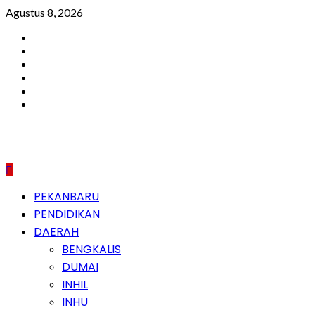
Skip
Agustus 8, 2026
to
Facebook
content
Instagram
Youtube
Twitter
LinkedIn
Pinterest
Primary
PEKANBARU
Menu
PENDIDIKAN
DAERAH
BENGKALIS
DUMAI
INHIL
INHU