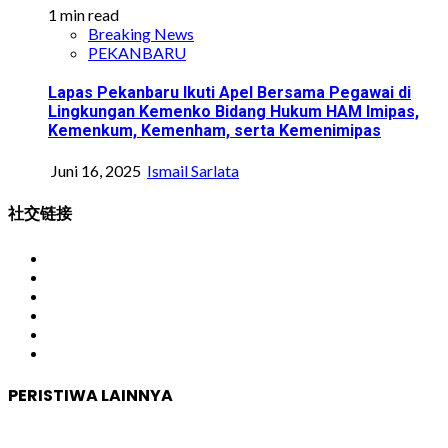
1 min read
Breaking News
PEKANBARU
Lapas Pekanbaru Ikuti Apel Bersama Pegawai di
Lingkungan Kemenko Bidang Hukum HAM Imipas,
Kemenkum, Kemenham, serta Kemenimipas
Juni 16, 2025
Ismail Sarlata
社交链接
Facebook
Instagram
Youtube
Twitter
LinkedIn
Pinterest
PERISTIWA LAINNYA