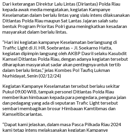
Dari keterangan Direktur Lalu Lintas (Dirlantas) Polda Riau
kepada awak media mengatakan, kegiatan Kampanye
Keselamatan dalam berlalu lintas yang slalu intens dilaksanakan
Ditlantas Polda Riau maupun Sat Lantas Jajaran salah satu
bentuk Program Prioritas Polri guna meningkatkan kesadaran
masyarakat dalam berlalu lintas.
“Hari ini kegiatan kampanye Keselamatan berlangsung di
Traffic Light di Jl. HR. Soebrantas – Jl. Soekarno Hatta,
kegiatan dipimpin langsung oleh AKBP Dasril selaku Kasubdit
Kamsel Ditlantas Polda Riau, dengan adanya kegiatan tersebut
diharapkan masyarakat sadar akan pentingnya untuk tertib
dalam berlalu lintas,” jelas Kombes Pol Taufiq Lukman
Nurhidayat, Senin (02/12/24)
Kegiatan Kampanye Keselamatan tersebut berlaku sekitar
Pukul 09.00 WIB, tampak personel Ditlantas Polda Riau
memberikan himbauan kepada para pengedara, penguna jalan
dan pedagang yang ada di seputaran Trafic Light tersebut
sembari membagikan brosur Himbauan Kamtibmas dan
Kamseltibcarlantas.
“Dapat kami jelaskan, dalam masa Pasca Pilkada Riau 2024
kami tetap intens melaksanakan kegiatan Kampanye