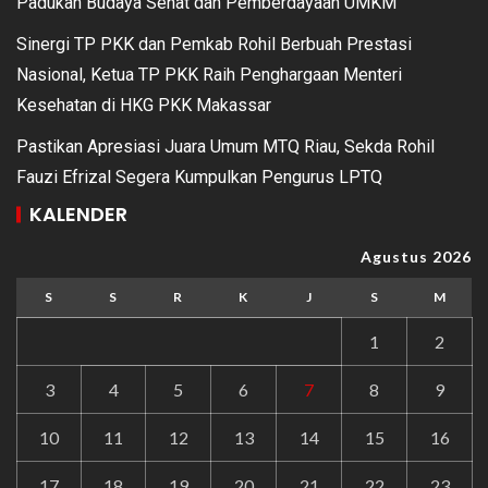
Padukan Budaya Sehat dan Pemberdayaan UMKM
Sinergi TP PKK dan Pemkab Rohil Berbuah Prestasi
Nasional, Ketua TP PKK Raih Penghargaan Menteri
Kesehatan di HKG PKK Makassar
Pastikan Apresiasi Juara Umum MTQ Riau, Sekda Rohil
Fauzi Efrizal Segera Kumpulkan Pengurus LPTQ
KALENDER
Agustus 2026
S
S
R
K
J
S
M
1
2
3
4
5
6
7
8
9
10
11
12
13
14
15
16
17
18
19
20
21
22
23