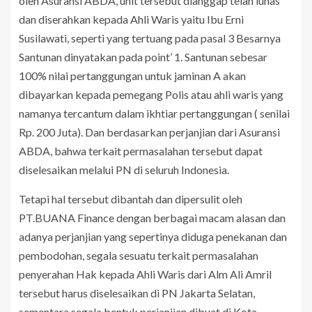
oleh Asuransi ABDA, unit tersebut dianggap telah lunas
dan diserahkan kepada Ahli Waris yaitu Ibu Erni
Susilawati, seperti yang tertuang pada pasal 3 Besarnya
Santunan dinyatakan pada point’ 1. Santunan sebesar
100% nilai pertanggungan untuk jaminan A akan
dibayarkan kepada pemegang Polis atau ahli waris yang
namanya tercantum dalam ikhtiar pertanggungan ( senilai
Rp. 200 Juta). Dan berdasarkan perjanjian dari Asuransi
ABDA, bahwa terkait permasalahan tersebut dapat
diselesaikan melalui PN di seluruh Indonesia.
Tetapi hal tersebut dibantah dan dipersulit oleh
PT.BUANA Finance dengan berbagai macam alasan dan
adanya perjanjian yang sepertinya diduga penekanan dan
pembodohan, segala sesuatu terkait permasalahan
penyerahan Hak kepada Ahli Waris dari Alm Ali Amril
tersebut harus diselesaikan di PN Jakarta Selatan,
sementara segala bentuk perjanjian dibuat di Kota