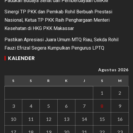
Padukan Budaya Sehat dan Pemberdayaan UMKM
Sinergi TP PKK dan Pemkab Rohil Berbuah Prestasi
Nasional, Ketua TP PKK Raih Penghargaan Menteri
Kesehatan di HKG PKK Makassar
Pastikan Apresiasi Juara Umum MTQ Riau, Sekda Rohil
Fauzi Efrizal Segera Kumpulkan Pengurus LPTQ
KALENDER
Agustus 2026
S
S
R
K
J
S
M
1
2
3
4
5
6
7
8
9
10
11
12
13
14
15
16
17
18
19
20
21
22
23