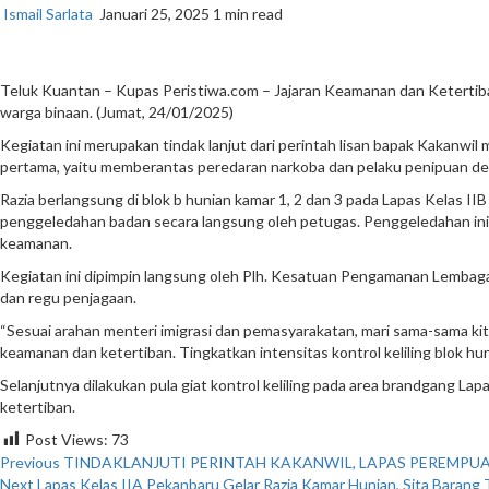
Ismail Sarlata
Januari 25, 2025
1 min read
Teluk Kuantan – Kupas Peristiwa.com – Jajaran Keamanan dan Ketertib
warga binaan. (Jumat, 24/01/2025)
Kegiatan ini merupakan tindak lanjut dari perintah lisan bapak Kakanwi
pertama, yaitu memberantas peredaran narkoba dan pelaku penipuan de
Razia berlangsung di blok b hunian kamar 1, 2 dan 3 pada Lapas Kelas 
penggeledahan badan secara langsung oleh petugas. Penggeledahan ini d
keamanan.
Kegiatan ini dipimpin langsung oleh Plh. Kesatuan Pengamanan Lembaga
dan regu penjagaan.
“Sesuai arahan menteri imigrasi dan pemasyarakatan, mari sama-sama ki
keamanan dan ketertiban. Tingkatkan intensitas kontrol keliling blok h
Selanjutnya dilakukan pula giat kontrol keliling pada area brandgang 
ketertiban.
Post Views:
73
Continue
Previous
TINDAKLANJUTI PERINTAH KAKANWIL, LAPAS PEREMPU
Next
Lapas Kelas IIA Pekanbaru Gelar Razia Kamar Hunian, Sita Barang 