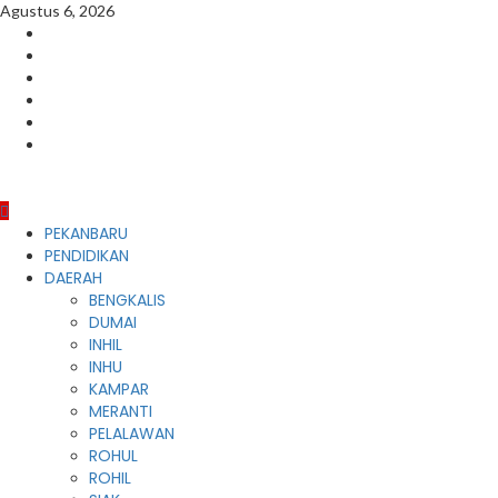
Skip
Agustus 6, 2026
to
Facebook
content
Instagram
Youtube
Twitter
LinkedIn
Pinterest
Primary
PEKANBARU
Menu
PENDIDIKAN
DAERAH
BENGKALIS
DUMAI
INHIL
INHU
KAMPAR
MERANTI
PELALAWAN
ROHUL
ROHIL