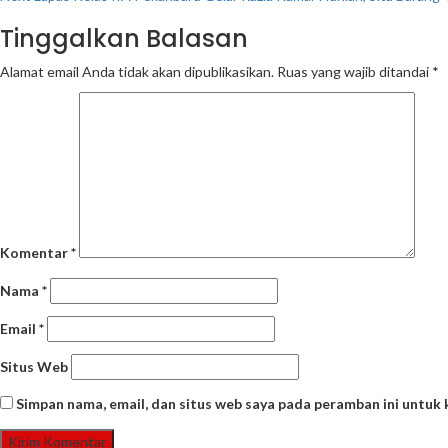
Reading
Tinggalkan Balasan
Alamat email Anda tidak akan dipublikasikan.
Ruas yang wajib ditandai
*
Komentar
*
Nama
*
Email
*
Situs Web
Simpan nama, email, dan situs web saya pada peramban ini untuk