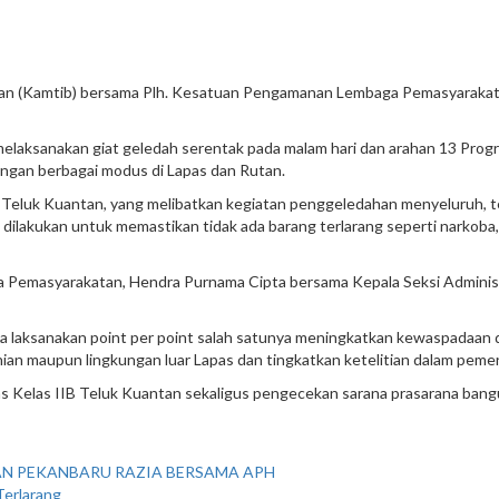
an (Kamtib) bersama Plh. Kesatuan Pengamanan Lembaga Pemasyarakatan
l melaksanakan giat geledah serentak pada malam hari dan arahan 13 Pro
ngan berbagai modus di Lapas dan Rutan.
IIB Teluk Kuantan, yang melibatkan kegiatan penggeledahan menyeluruh,
ilakukan untuk memastikan tidak ada barang terlarang seperti narkoba,
 Pemasyarakatan, Hendra Purnama Cipta bersama Kepala Seksi Administr
ta laksanakan point per point salah satunya meningkatkan kewaspadaan 
unian maupun lingkungan luar Lapas dan tingkatkan ketelitian dalam pem
Lapas Kelas IIB Teluk Kuantan sekaligus pengecekan sarana prasarana ba
AN PEKANBARU RAZIA BERSAMA APH
Terlarang