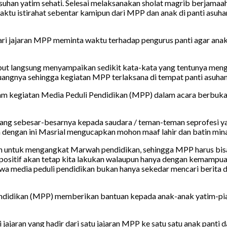
 asuhan yatim sehati. Selesai melaksanakan sholat magrib berja
ktu istirahat sebentar kamipun dari MPP dan anak di panti asuha
 dari jajaran MPP meminta waktu terhadap pengurus panti agar an
sebut langsung menyampaikan sedikit kata-kata yang tentunya me
uangnya sehingga kegiatan MPP terlaksana di tempat panti asuhan
lam kegiatan Media Peduli Pendidikan (MPP) dalam acara berbuka
ng sebesar-besarnya kepada saudara / teman-teman seprofesi ya
engan ini Masrial mengucapkan mohon maaf lahir dan batin minal 
an untuk mengangkat Marwah pendidikan, sehingga MPP harus bi
 positif akan tetap kita lakukan walaupun hanya dengan kemampu
a media peduli pendidikan bukan hanya sekedar mencari berita d
ndidikan (MPP) memberikan bantuan kepada anak-anak yatim-piat
ajaran yang hadir dari satu jajaran MPP ke satu satu anak panti