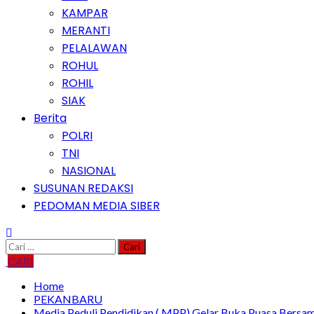
KAMPAR
MERANTI
PELALAWAN
ROHUL
ROHIL
SIAK
Berita
POLRI
TNI
NASIONAL
SUSUNAN REDAKSI
PEDOMAN MEDIA SIBER
Cari
untuk:
CARI
Home
PEKANBARU
Media Peduli Pendidikan ( MPP) Gelar Buka Puasa Bersa