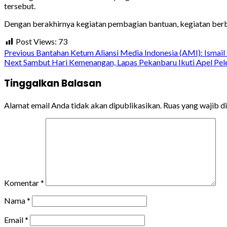
tersebut.
Dengan berakhirnya kegiatan pembagian bantuan, kegiatan berb
Post Views:
73
Continue
Previous
Bantahan Ketum Aliansi Media Indonesia (AMI): Ismail
Next
Sambut Hari Kemenangan, Lapas Pekanbaru Ikuti Apel Pel
Reading
Tinggalkan Balasan
Alamat email Anda tidak akan dipublikasikan.
Ruas yang wajib d
Komentar
*
Nama
*
Email
*