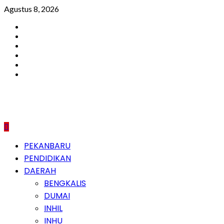
Skip
Agustus 8, 2026
to
Facebook
content
Instagram
Youtube
Twitter
LinkedIn
Pinterest
Primary
PEKANBARU
Menu
PENDIDIKAN
DAERAH
BENGKALIS
DUMAI
INHIL
INHU