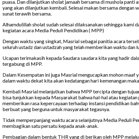
puasa. Dan dilanjutkan sholat jamaah bersama di mushola panti
yang akan dilanjutkan kembali. Selesai makan bersama dengan wa
sunat terawih bersama.
Alhamdulillah sholat sudah selesai dilaksanakan sehingga kami
kegiatan acara Media Peduli Pendidikan ( MPP)
Dengan waktu yang singkat, Masrial sebagai panitia acara ter
seluruh ustadz dan ustadzah yang telah memberikan waktu dan l
Ucapan terimakasih kepada Saudara saudara kita yang hadir da
tergabung di MPP.
Dalam Kesempatan ini juga Masrial mengucapkan mohon maaf ya
dalam waktu dekat kita akan kedatangan hari kemenangan maka d
Kembali Masrial melanjutkan bahwa MPP tercipta dengan tuju
bisa tunjukkan kepada Masyarakat bahwa hal-hal atau kegiatan
memberikan rasa kepercayaan terhadap instansi pendidikan bahw
berbuat yang berguna untuk masyarakat tegasnya.
Tidak memperpanjang waktu acara selanjutnya Media Peduli Pe
membagikan satu persatu kepada anak-anak.
Pembagian dalam bentuk THR yang di berikan oleh MPP melalui j