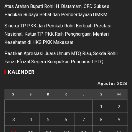
Atas Arahan Bupati Rohil H. Bistamam, CFD Sukses
Padukan Budaya Sehat dan Pemberdayaan UMKM
Sinergi TP PKK dan Pemkab Rohil Berbuah Prestasi
Nasional, Ketua TP PKK Raih Penghargaan Menteri
Kesehatan di HKG PKK Makassar
Pastikan Apresiasi Juara Umum MTQ Riau, Sekda Rohil
Fauzi Efrizal Segera Kumpulkan Pengurus LPTQ
KALENDER
Agustus 2026
S
S
R
K
J
S
M
1
2
3
4
5
6
7
8
9